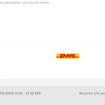
ns persönlich und buche einen
.
-TELEFON
0180 - 23 88 888
Besuche uns au