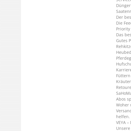
Dünger
Saaten
Der bes
Die Fee
Priorit
Das bes
Gutes P
Rehkitz
Heubed
Pferde
Hufsch
Karrier
Füttern
Kräuter
Retour
SaHoMa 
Abos s
Woher 
Versan
helfen.
VEYA – 
Unsere 