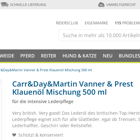
SCHNELLE LIEFERUNG
UMWELTGERECHT
RIDERSCLUB
EIGENMARKE
115
PROBLEM
 WEIDE
PFERD
REITER
HUND & KATZE
NEU
BUNDLES
r&Day&Martin Vanner & Prest Klauenöl Mischung 500 ml
Carr&Day&Martin Vanner & Prest
Klauenöl Mischung 500 ml
für die intensive Lederpflege
Very british. Very good! Das Lederöl des britischen Top-Herst
Lederpflege eignet sich für alle Glattleder, egal ob Trensen, S
Lederhalfter, Geschirr oder Reitstiefel.
Schützt & konserviert