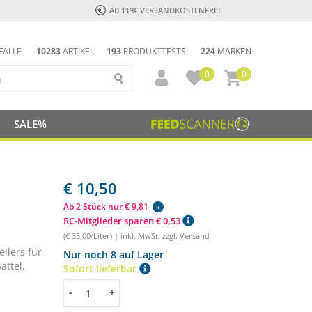
AB 119€ VERSANDKOSTENFREI
FÄLLE
10283
ARTIKEL
193
PRODUKTTESTS
224
MARKEN
0
0
SALE%
€ 10,50
Ab 2 Stück nur € 9,81
k
RC-Mitglieder sparen € 0,53
(€ 35,00/Liter) | inkl. MwSt. zzgl.
Versand
ellers für
Nur noch 8 auf Lager
ättel,
Sofort lieferbar
Menge
-
+