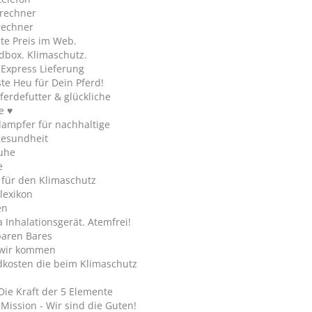
rechner
rechner
te Preis im Web.
dbox. Klimaschutz.
y Express Lieferung
te Heu für Dein Pferd!
ferdefutter & glückliche
e ♥
ampfer für nachhaltige
gesundheit
uhe
e
 für den Klimaschutz
lexikon
en
Inhalationsgerät. Atemfrei!
paren Bares
wir kommen
dkosten die beim Klimaschutz
Die Kraft der 5 Elemente
Mission - Wir sind die Guten!