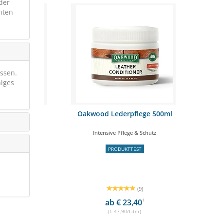
der
nten
assen.
higes
e 500ml
Oakwood Lederpflege 500ml
Seil
ger
Intensive Pflege & Schutz
PRODUKTTEST
SCH
(9)
ab € 23,40
1
€
(€ 47,90/Liter)