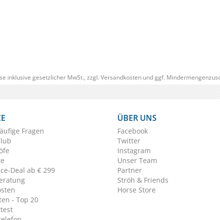
(0)
ab € 14,20
1
(€ 29,90/kg)
se inklusive gesetzlicher MwSt., zzgl.
Versandkosten
und ggf. Mindermengenzusc
CE
ÜBER UNS
äufige Fragen
Facebook
Club
Twitter
öfe
Instagram
te
Unser Team
ice-Deal ab € 299
Partner
eratung
Ströh & Friends
osten
Horse Store
en - Top 20
test
telefon