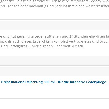
 gedacht. Selbst die sprödeste Trense wird mit diesem Lederöl wie
 und Trensenleder nachhaltig und verleiht ihm einen wasserresiste
ne und gut gereinigte Leder auftragen und 24 Stunden einwirken l
in, daß auch dieses Lederöl kein komplett vertrocknetes und brüc
und Sattelgurt zu Ihrer eigenen Sicherheit kritisch.
Oakwood Sattelseif
Hochleistungsreini
est Klauenöl Mischung 500 ml - für die intensive Lederpflege
(0)
ab € 19,44
1
(€ 39,88/Liter)