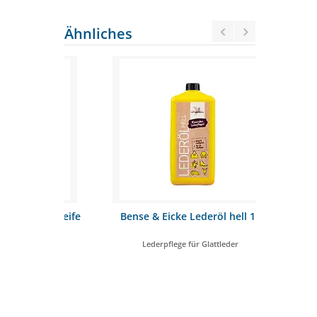
Ähnliches
 Lederseife
Bense & Eicke Lederöl hell 1L
Bense & Ei
Lederpflege für Glattleder