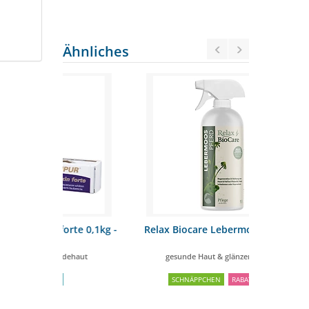
Ähnliches
rte 0,1kg -
Relax Biocare Lebermoos 1000ml
Leovet Tee
dehaut
gesunde Haut & glänzendes Fell
hautbe
SCHNÄPPCHEN
RABATT
10%