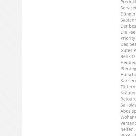
Produkt
Service
Dünger
Saaten
Der bes
Die Fee
Priorit
Das bes
Gutes P
Rehkitz
Heubed
Pferde
Hufsch
Karrier
Füttern
Kräuter
Retour
SaHoMa 
Abos s
Woher 
Versan
helfen.
VEYA – 