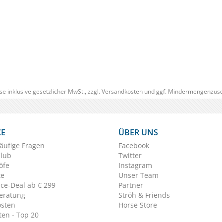
(2)
ab € 13,24
1
(€ 140,50/kg)
se inklusive gesetzlicher MwSt., zzgl.
Versandkosten
und ggf. Mindermengenzusc
CE
ÜBER UNS
äufige Fragen
Facebook
Club
Twitter
öfe
Instagram
te
Unser Team
ice-Deal ab € 299
Partner
eratung
Ströh & Friends
osten
Horse Store
en - Top 20