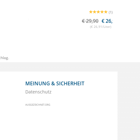
(1)
€ 29,90
€ 26,91
1
(€ 26,91/Liter)
hlag.
MEINUNG & SICHERHEIT
Datenschutz
AUSGEZEICHNET.ORG