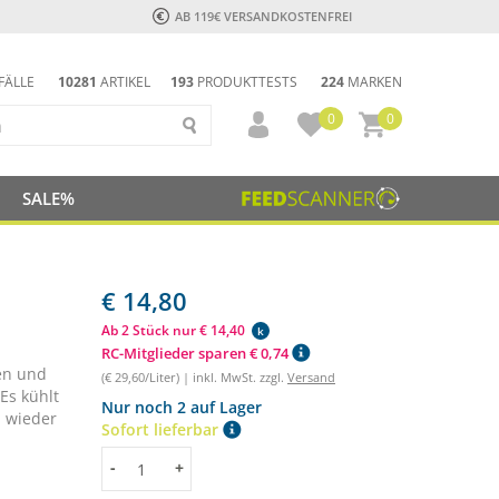
AB 119€ VERSANDKOSTENFREI
FÄLLE
10281
ARTIKEL
193
PRODUKTTESTS
224
MARKEN
0
0
SALE%
€ 14,80
Ab 2 Stück nur € 14,40
k
RC-Mitglieder sparen € 0,74
en und
(€ 29,60/Liter) | inkl. MwSt. zzgl.
Versand
Es kühlt
Nur noch 2 auf Lager
 wieder
Sofort lieferbar
Menge
-
+