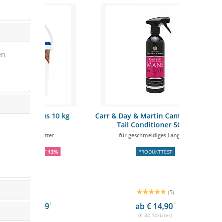
en
us 10 kg
Carr & Day & Martin Canter Mane &
Höveler 
Tail Conditioner 500ml
utter
für geschmeidiges Langhaar
m
TT
13%
PRODUKTTEST
SCH
(5)
99
1
ab € 14,90
1
€
(€ 32,10/Liter)