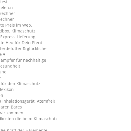
test
telefon
rechner
rechner
te Preis im Web.
dbox. Klimaschutz.
y Express Lieferung
te Heu für Dein Pferd!
ferdefutter & glückliche
e ♥
ampfer für nachhaltige
gesundheit
uhe
e
 für den Klimaschutz
lexikon
en
Inhalationsgerät. Atemfrei!
paren Bares
wir kommen
dkosten die beim Klimaschutz
Die Kraft der 5 Elemente