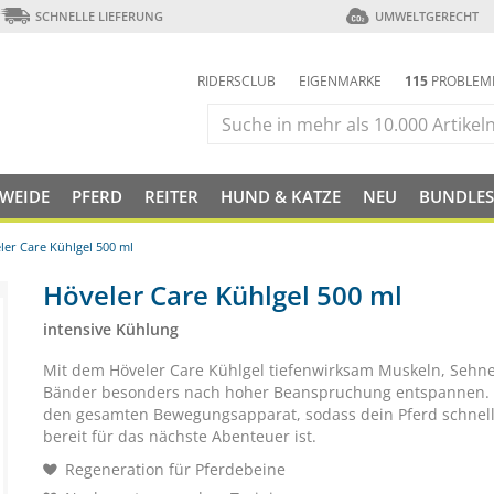
SCHNELLE LIEFERUNG
UMWELTGERECHT
RIDERSCLUB
EIGENMARKE
115
PROBLEM
 WEIDE
PFERD
REITER
HUND & KATZE
NEU
BUNDLES
ler Care Kühlgel 500 ml
Höveler Care Kühlgel 500 ml
intensive Kühlung
Mit dem Höveler Care Kühlgel tiefenwirksam Muskeln, Sehn
Bänder besonders nach hoher Beanspruchung entspannen. 
den gesamten Bewegungsapparat, sodass dein Pferd schnell
bereit für das nächste Abenteuer ist.
Regeneration für Pferdebeine