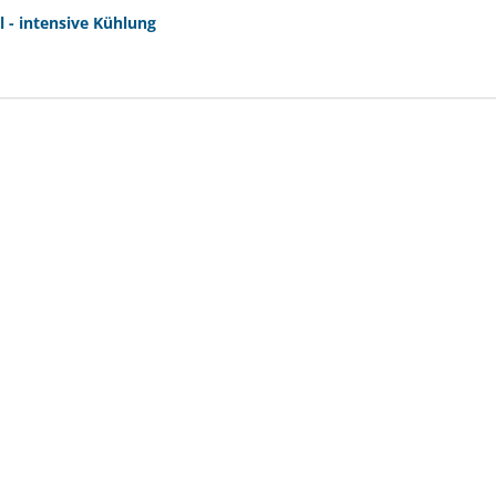
 - intensive Kühlung
EQUIPUR- dermaloxin fo
Tube
für empfindliche Pfer
SPARE BIS
€ 5,-