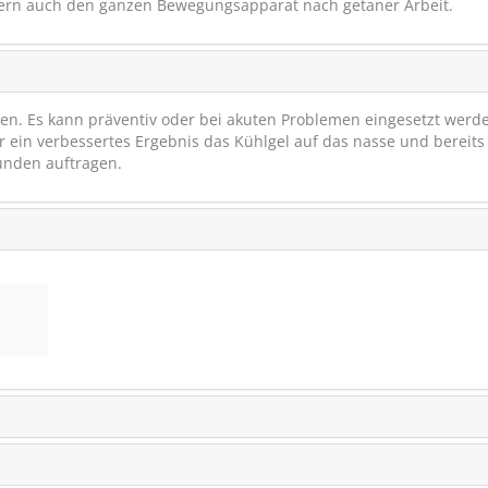
ern auch den ganzen Bewegungsapparat nach getaner Arbeit.
gen. Es kann präventiv oder bei akuten Problemen eingesetzt werd
Für ein verbessertes Ergebnis das Kühlgel auf das nasse und bereits
unden auftragen.
Höveler Reformin pl
Pelletiertes Mineralf
SCHNÄPPCHEN
RABA
(12)
€ 31,30
€ 26,
(€ 2,70/kg)