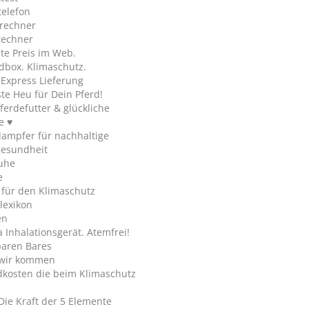
telefon
rechner
rechner
te Preis im Web.
dbox. Klimaschutz.
y Express Lieferung
te Heu für Dein Pferd!
ferdefutter & glückliche
e ♥
ampfer für nachhaltige
gesundheit
uhe
e
 für den Klimaschutz
lexikon
en
Inhalationsgerät. Atemfrei!
paren Bares
wir kommen
dkosten die beim Klimaschutz
Die Kraft der 5 Elemente