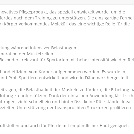
vatives Pflegeprodukt, das speziell entwickelt wurde, um die
erdes nach dem Training zu unterstützen. Die einzigartige Formel
 im Körper vorkommendes Molekül, das eine wichtige Rolle für die
üdung während intensiver Belastungen.
eneration der Muskelzellen.
Besonders relevant für Sportarten mit hoher Intensität wie den Rei
 und effizient vom Körper aufgenommen werden. Es wurde in
Absorbine Sil
nd Profi-Sportlern entwickelt und wird in Dänemark hergestellt.
Hygienic Sha
Sanfte Reinigung 
Hautirrita
tragen, die Belastbarkeit der Muskeln zu fördern, die Erholung n
blutung zu unterstützen. Dank der einfachen Anwendung lässt sich
SCHNÄPPCHEN
ftragen, zieht schnell ein und hinterlässt keine Rückstände. Ideal
 gezielten Unterstützung der beanspruchten Strukturen profitieren
uftstoffen und auch für Pferde mit empfindlicher Haut geeignet.
€ 39,90
€
(€ 70,21/L