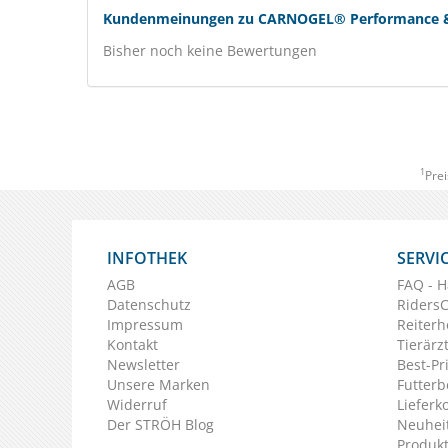
Kundenmeinungen zu CARNOGEL® Performance & Re
Bisher noch keine Bewertungen
1
Prei
INFOTHEK
SERVI
AGB
FAQ - H
Datenschutz
Riders
Impressum
Reiterh
Kontakt
Tierärz
Newsletter
Best-Pr
Unsere Marken
Futterb
Widerruf
Lieferk
Der STRÖH Blog
Neuheit
Produkt