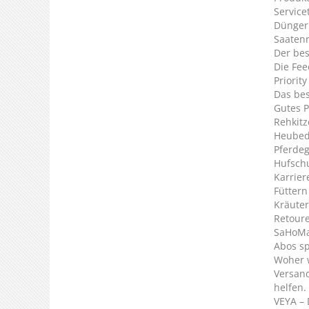
Service
Dünger
Saaten
Der bes
Die Fee
Priorit
Das bes
Gutes P
Rehkitz
Heubed
Pferde
Hufsch
Karrier
Füttern
Kräuter
Retour
SaHoMa 
Abos s
Woher 
Versan
helfen.
VEYA – 