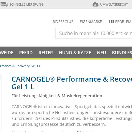
SCHNELLE LIEFERUNG
UMWELTGERECHT
RIDERSCLUB
EIGENMARKE
115
PROBLEM
 WEIDE
PFERD
REITER
HUND & KATZE
NEU
BUNDLES
mance & Recovery Gel 1 L
CARNOGEL® Performance & Recov
Gel 1 L
Für Leistungsfähigkeit & Muskelregeneration
CARNOGEL® ist ein innovatives Sportgel, das speziell entwic
wurde, um sportliche Höchstleistungen – insbesondere im Re
zu fördern. Ziel des Produkts ist es, die körperliche Leistung
und Erholungsprozesse deutlich zu verbessern.