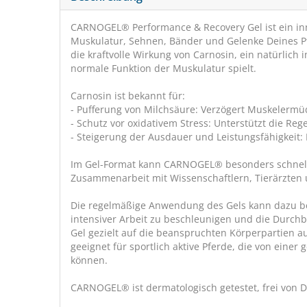
CARNOGEL® Performance & Recovery Gel ist ein inno
Muskulatur, Sehnen, Bänder und Gelenke Deines Pf
die kraftvolle Wirkung von Carnosin, ein natürlich
normale Funktion der Muskulatur spielt.
Carnosin ist bekannt für:
- Pufferung von Milchsäure: Verzögert Muskelerm
- Schutz vor oxidativem Stress: Unterstützt die Reg
- Steigerung der Ausdauer und Leistungsfähigkeit: 
Im Gel-Format kann CARNOGEL® besonders schnell
Zusammenarbeit mit Wissenschaftlern, Tierärzten u
Die regelmäßige Anwendung des Gels kann dazu bei
intensiver Arbeit zu beschleunigen und die Durch
Gel gezielt auf die beanspruchten Körperpartien au
geeignet für sportlich aktive Pferde, die von einer
können.
CARNOGEL® ist dermatologisch getestet, frei von D