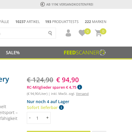
AB 119€ VERSANDKOSTENFREI
FÄLLE
10237
ARTIKEL
193
PRODUKTTESTS
222
MARKEN
0
0
SALE%
ery
€ 124,90
€ 94,90
RC-Mitglieder sparen € 4,75
(€ 94,90/Liter) | inkl. MwSt. zzgl.
Versand
Nur noch 4 auf Lager
kelt
Sofort lieferbar
itsport –
Menge
-
+
sfähigkeit