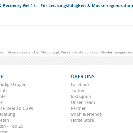
covery Gel 1 L - Für Leistungsfähigkeit & Muskelregeneration
se inklusive gesetzlicher MwSt., zzgl.
Versandkosten
und ggf. Mindermengenzusc
CE
ÜBER UNS
äufige Fragen
Facebook
Club
Twitter
öfe
Instagram
te
Unser Team
ice-Deal ab € 299
Partner
eratung
Ströh & Friends
osten
Horse Store
en - Top 20
test