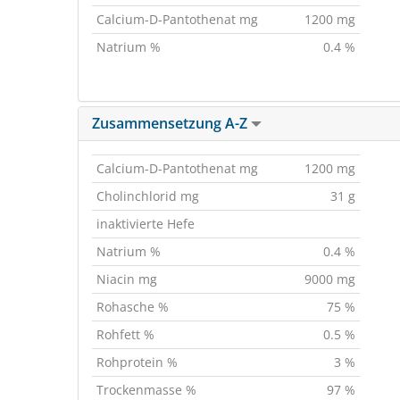
Calcium-D-Pantothenat mg
1200 mg
Natrium %
0.4 %
Zusammensetzung A-Z
Calcium-D-Pantothenat mg
1200 mg
Cholinchlorid mg
31 g
inaktivierte Hefe
Natrium %
0.4 %
Niacin mg
9000 mg
Rohasche %
75 %
Rohfett %
0.5 %
Rohprotein %
3 %
Trockenmasse %
97 %