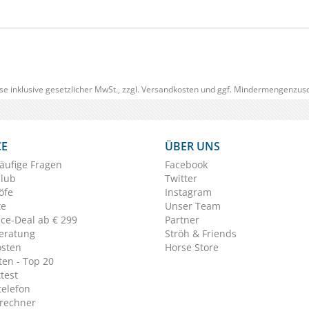
se inklusive gesetzlicher MwSt., zzgl.
Versandkosten
und ggf. Mindermengenzusc
CE
ÜBER UNS
äufige Fragen
Facebook
Club
Twitter
öfe
Instagram
te
Unser Team
ice-Deal ab € 299
Partner
eratung
Ströh & Friends
osten
Horse Store
en - Top 20
test
telefon
rechner