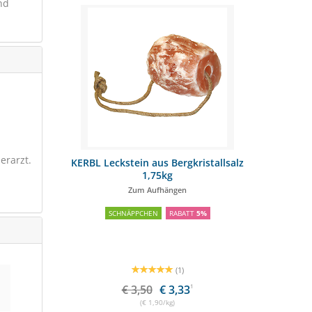
nd
erarzt.
 kg
KERBL Leckstein aus Bergkristallsalz
Nösen
1,75kg
r
Zum Aufhängen
SCHNÄPPCHEN
RABATT
5%
(1)
€ 3,50
€ 3,33
1
(€ 1,90/kg)