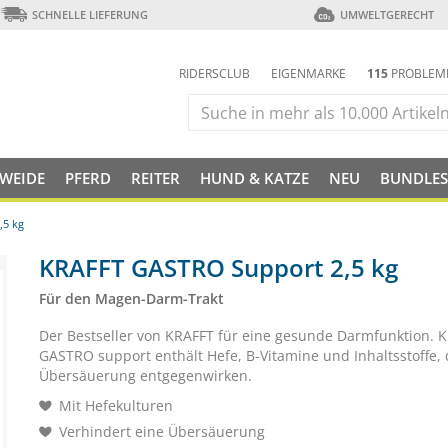
SCHNELLE LIEFERUNG
UMWELTGERECHT
RIDERSCLUB
EIGENMARKE
115
PROBLEM
 WEIDE
PFERD
REITER
HUND & KATZE
NEU
BUNDLES
,5 kg
KRAFFT GASTRO Support 2,5 kg
Für den Magen-Darm-Trakt
Der Bestseller von KRAFFT für eine gesunde Darmfunktion. 
GASTRO support enthält Hefe, B-Vitamine und Inhaltsstoffe, 
Übersäuerung entgegenwirken.
Mit Hefekulturen
Verhindert eine Übersäuerung