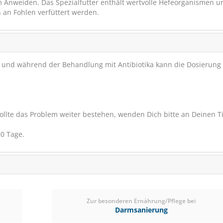
 Anweiden. Das Spezialfutter enthält wertvolle Hefeorganismen u
 an Fohlen verfüttert werden.
g und während der Behandlung mit Antibiotika kann die Dosierung
ollte das Problem weiter bestehen, wenden Dich bitte an Deinen Ti
DERBY Mash 20
30 Tage.
Darmschmeichle
(6)
Zur besonderen Ernährung/Pflege bei
ab € 24,55
1
Darmsanierung
(€ 1,26/kg)