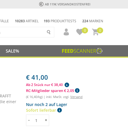
AB 119€ VERSANDKOSTENFREI
FÄLLE
10283
ARTIKEL
193
PRODUKTTESTS
224
MARKEN
0
0
SALE%
€ 41,00
Ab 2 Stück nur € 38,40
k
RC-Mitglieder sparen € 2,05
KRAFFT
(€ 16,40/kg) | inkl. MwSt. zzgl.
Versand
die einer
Nur noch 2 auf Lager
Sofort lieferbar
Menge
-
+