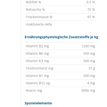
Rohfett %
0.5 %
Rohasche %
75 %
Trockenmasse %
97 %
inaktivierte Hefe
Ernährungsphysiologische Zusatzstoffe je kg
Vitamin B2 mg
1200 mg
Vitamin B6 mg
500 mg
Vitamin K3 mg
500 mg
Cholinchlorid mg
31 g
Vitamin B1 mg
500 mg
Vitamin B12 ug
4 mg
Niacin mg
9000 mg
Spurenelemente