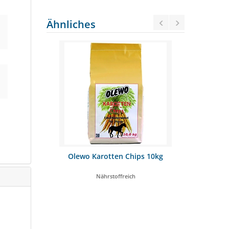
Ähnliches
n Formula
Olewo Karotten Chips 10kg
Derby G
 Pferde
Nährstoffreich
Spezialfutte
OSTENFREI