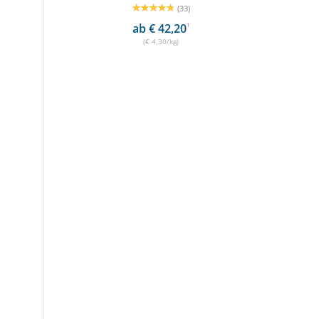
(33)
,10
1
ab € 42,20
1
(€ 4,30/kg)