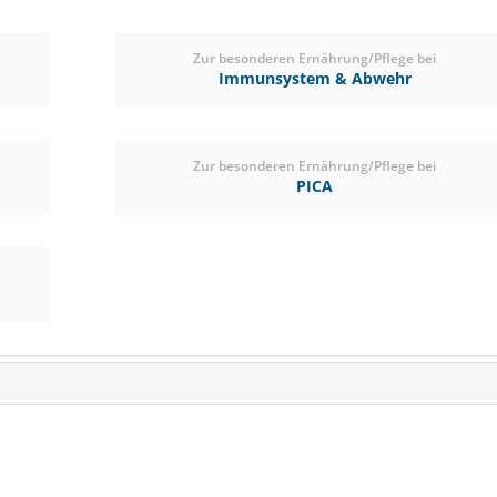
Zur besonderen Ernährung/Pflege bei
Immunsystem & Abwehr
Zur besonderen Ernährung/Pflege bei
PICA
TRM GNF Gut Nutritio
10kg
für magenempfindliche
SCHNÄPPCHEN
VERSANDK
RABATT
7%