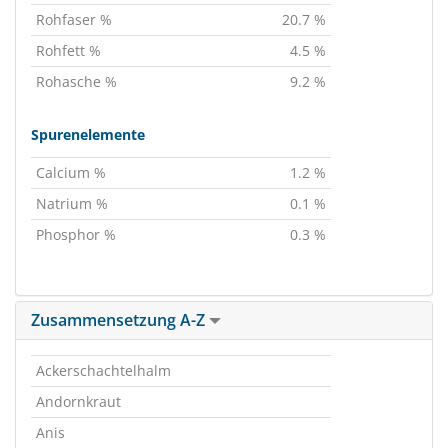
Rohfaser %
20.7 %
Rohfett %
4.5 %
Rohasche %
9.2 %
Spurenelemente
Calcium %
1.2 %
Natrium %
0.1 %
Phosphor %
0.3 %
Zusammensetzung A-Z
Ackerschachtelhalm
Andornkraut
Anis