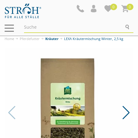
0
0
Navigation
ein-/ausblenden
Home
Pferdefutter
Kräuter
LEXA Kräutermischung Winter, 2,5 kg