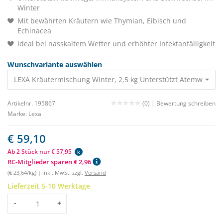
Winter
Mit bewährten Kräutern wie Thymian, Eibisch und
Echinacea
Ideal bei nasskaltem Wetter und erhöhter Infektanfälligkeit
Wunschvariante auswählen
LEXA Kräutermischung Winter, 2,5 kg Unterstützt Atemwege 
Artikelnr. 195867
(0) |
Bewertung schreiben
Marke:
Lexa
€ 59,10
Ab 2 Stück nur € 57,95
k
RC-Mitglieder sparen € 2,96
(€ 23,64/kg) | inkl. MwSt. zzgl.
Versand
Lieferzeit 5-10 Werktage
Menge
-
+