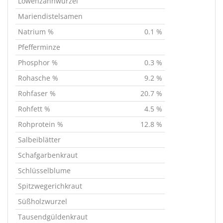
Löwenzahnwurzel
Mariendistelsamen
Natrium %
0.1 %
Pfefferminze
Phosphor %
0.3 %
Rohasche %
9.2 %
Rohfaser %
20.7 %
Rohfett %
4.5 %
Rohprotein %
12.8 %
Salbeiblätter
Schafgarbenkraut
Schlüsselblume
Spitzwegerichkraut
Süßholzwurzel
Tausendgüldenkraut