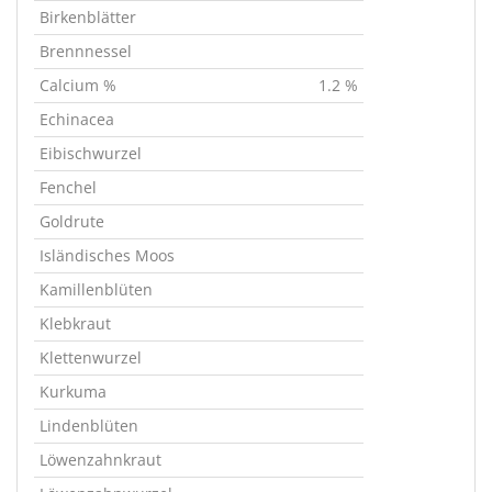
Birkenblätter
Brennnessel
Calcium %
1.2 %
Echinacea
Eibischwurzel
Fenchel
Goldrute
Isländisches Moos
Kamillenblüten
Klebkraut
Klettenwurzel
Kurkuma
Lindenblüten
Löwenzahnkraut