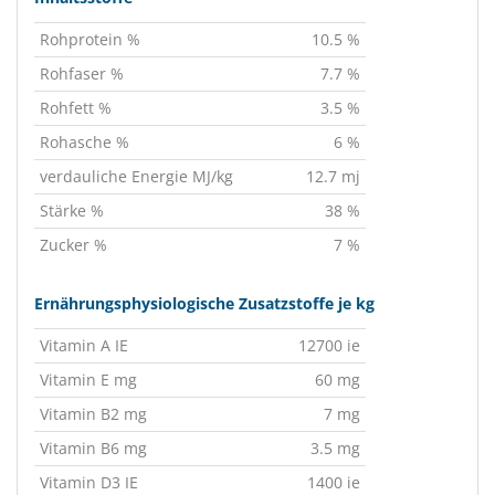
Rohprotein %
10.5 %
Rohfaser %
7.7 %
Rohfett %
3.5 %
Rohasche %
6 %
verdauliche Energie MJ/kg
12.7 mj
Stärke %
38 %
Zucker %
7 %
Ernährungsphysiologische Zusatzstoffe je kg
Vitamin A IE
12700 ie
Vitamin E mg
60 mg
Vitamin B2 mg
7 mg
Vitamin B6 mg
3.5 mg
Vitamin D3 IE
1400 ie