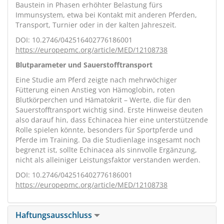
Baustein in Phasen erhöhter Belastung fürs
Immunsystem, etwa bei Kontakt mit anderen Pferden,
Transport, Turnier oder in der kalten Jahreszeit.
DOI: 10.2746/042516402776186001
https://europepmc.org/article/MED/12108738
Blutparameter und Sauerstofftransport
Eine Studie am Pferd zeigte nach mehrwöchiger
Fütterung einen Anstieg von Hämoglobin, roten
Blutkörperchen und Hämatokrit – Werte, die für den
Sauerstofftransport wichtig sind. Erste Hinweise deuten
also darauf hin, dass Echinacea hier eine unterstützende
Rolle spielen könnte, besonders für Sportpferde und
Pferde im Training. Da die Studienlage insgesamt noch
begrenzt ist, sollte Echinacea als sinnvolle Ergänzung,
nicht als alleiniger Leistungsfaktor verstanden werden.
DOI: 10.2746/042516402776186001
https://europepmc.org/article/MED/12108738
Haftungsausschluss