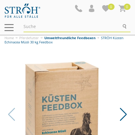
0
0
Navigation
ein-/ausblenden
Home
Pferdefutter
Umweltfreundliche Feedboxen
STRÖH Küsten
Echinacea Müsli 30 kg Feedbox