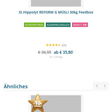
St.Hippolyt REFORM G MÜSLI 30kg Feedbox
SCHNÄPPCHEN
KLIMAFREUNDLICH
RABATT
3%
(25)
€ 36,95
ab € 35,80
1
(€ 1,20/kg)
Ähnliches