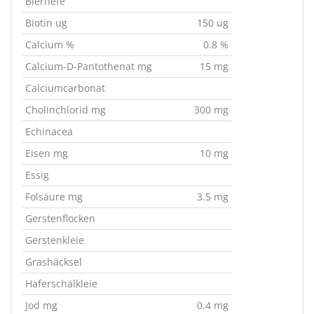
Bierhefe
Biotin ug
150 ug
Calcium %
0.8 %
Calcium-D-Pantothenat mg
15 mg
Calciumcarbonat
Cholinchlorid mg
300 mg
Echinacea
Eisen mg
10 mg
Essig
Folsäure mg
3.5 mg
Gerstenflocken
Gerstenkleie
Grashäcksel
Haferschälkleie
Jod mg
0.4 mg