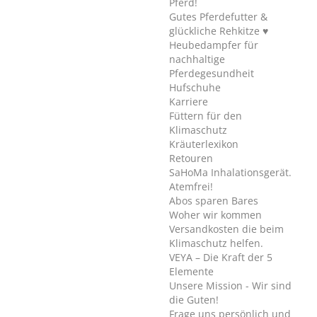
Pferd!
Gutes Pferdefutter &
glückliche Rehkitze ♥
Heubedampfer für
nachhaltige
Pferdegesundheit
Hufschuhe
Karriere
Füttern für den
Klimaschutz
Kräuterlexikon
Retouren
SaHoMa Inhalationsgerät.
Atemfrei!
Abos sparen Bares
Woher wir kommen
Versandkosten die beim
Klimaschutz helfen.
VEYA – Die Kraft der 5
Elemente
Unsere Mission - Wir sind
die Guten!
Frage uns persönlich und