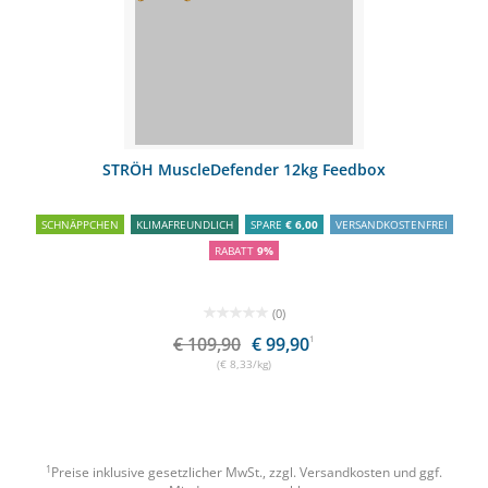
STRÖH MuscleDefender 12kg Feedbox
SCHNÄPPCHEN
KLIMAFREUNDLICH
SPARE
€ 6,00
VERSANDKOSTENFREI
RABATT
9%
(0)
€ 109,90
€ 99,90
1
(€ 8,33/kg)
1
Preise inklusive gesetzlicher MwSt., zzgl.
Versandkosten
und ggf.