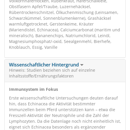
Vollkornhaferflocken, Rübenkraut, Haferschälkleie,
Obstfasern Apfel/Traube, Luzernehäcksel,
Rübentrockenschnitzel, Ölkuchenmischung (Leinsamen,
Schwarzkümmel, Sonnenblumenkerne), Grashäcksel
warmluftgetrocknet, Gerstenkeime, Kräuter
(Mariendistel, Echinacea), Calciumcarbonat (maritim und
mineralisch), Bananenchips, Natriumchlorid, Leinöl,
Magnesiumphosphat/-oxid, Seealgenmehl, Bierhefe,
Knoblauch, Essig, Vanille
Wissenschaftlicher Hintergrund
Hinweis: Studien beziehen sich auf einzelne
Inhaltsstoffe/Ernährungsfaktoren
Immunsystem im Fokus
Erste wissenschaftliche Untersuchungen deuten darauf
hin, dass Echinacea die Aktivität bestimmter
Immunzellen beim Pferd unterstützen kann – etwa die
Fresszell-Aktivität der Neutrophile und die Zahl der
Lymphozyten. Da die Datenlage noch nicht einheitlich ist,
eignet sich Echinacea besonders als ergänzender