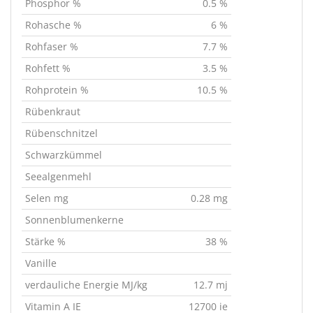
Phosphor %
0.5 %
Rohasche %
6 %
Rohfaser %
7.7 %
Rohfett %
3.5 %
Rohprotein %
10.5 %
Rübenkraut
Rübenschnitzel
Schwarzkümmel
Seealgenmehl
Selen mg
0.28 mg
Sonnenblumenkerne
Stärke %
38 %
Vanille
verdauliche Energie MJ/kg
12.7 mj
Vitamin A IE
12700 ie