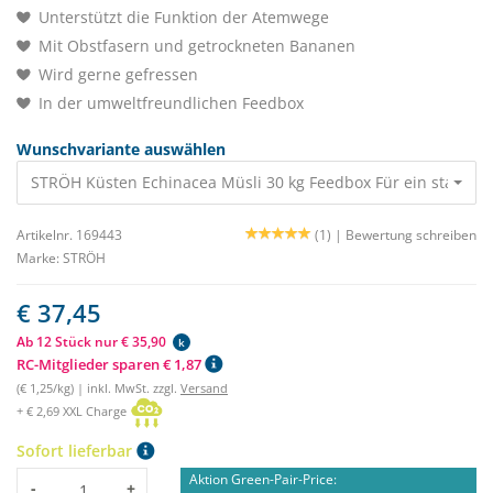
Unterstützt die Funktion der Atemwege
Mit Obstfasern und getrockneten Bananen
Wird gerne gefressen
In der umweltfreundlichen Feedbox
Wunschvariante auswählen
STRÖH Küsten Echinacea Müsli 30 kg Feedbox Für ein starkes
Artikelnr. 169443
(1) |
Bewertung schreiben
Marke:
STRÖH
€ 37,45
Ab 12 Stück nur € 35,90
k
RC-Mitglieder sparen € 1,87
(€ 1,25/kg) | inkl. MwSt. zzgl.
Versand
+ € 2,69 XXL Charge
Sofort lieferbar
Aktion Green-Pair-Price:
Menge
-
+