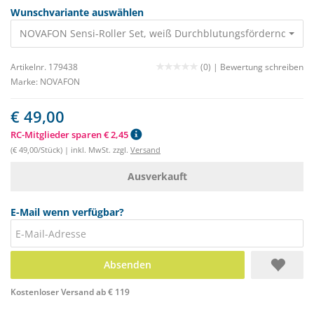
Wunschvariante auswählen
NOVAFON Sensi-Roller Set, weiß Durchblutun
Artikelnr. 179438
(0) |
Bewertung schreiben
Marke:
NOVAFON
€ 49,00
RC-Mitglieder sparen € 2,45
(€ 49,00/Stück) | inkl. MwSt. zzgl.
Versand
Ausverkauft
E-Mail wenn verfügbar?
Absenden
Kostenloser Versand ab € 119