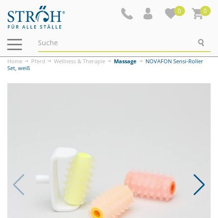
0
0
Navigation
ein-/ausblenden
Home
Pferd
Wellness & Therapie
Massage
NOVAFON Sensi-Roller
Set, weiß