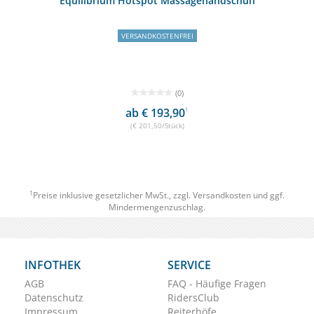
Equilibrium Hotspot Massagehandschuh
VERSANDKOSTENFREI
(0)
ab € 193,90
1
(€ 201,50/Stück)
1
Preise inklusive gesetzlicher MwSt., zzgl.
Versandkosten
und ggf.
Mindermengenzuschlag.
INFOTHEK
SERVICE
AGB
FAQ - Häufige Fragen
Datenschutz
RidersClub
Impressum
Reiterhöfe