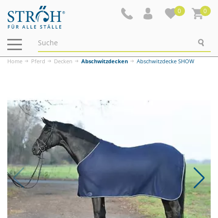
0
0
Navigation
ein-/ausblenden
Home
Pferd
Decken
Abschwitzdecken
Abschwitzdecke SHOW