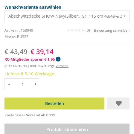
Wunschvariante auswählen
Abschwitzdecke SHOW Navy(Silber), Gr. 115 cm
43,49 €
39,14 
Artikelnr. 168049
(0) |
Bewertung schreiben
Marke:
BUSSE
€ 43,49
€ 39,14
RC-Mitglieder sparen € 1,96
(€ 39,14/Stück) | inkl. MwSt. zzgl.
Versand
Lieferzeit 5-10 Werktage
Menge
-
+
Bestellen
Kostenloser Versand ab € 119
Produkt abonnieren