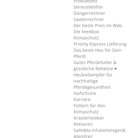
Produkttest
Servicetelefon
Düngerrechner
Saatenrechner
Der beste Preis im Web.
Die Feedbox.
Klimaschutz.
Priority Express Lieferung
Das beste Heu für Dein
Pferd!
Gutes Pferdefutter &
glückliche Rehkitze ♥
Heubedampfer für
nachhaltige
Pferdegesundheit
Hufschuhe
Karriere
Füttern für den
Klimaschutz
Kräuterlexikon
Retouren
SaHoMa Inhalationsgerät.
Atemfrei!