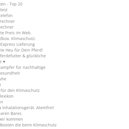
en - Top 20
test
telefon
rechner
rechner
te Preis im Web.
dbox. Klimaschutz.
y Express Lieferung
te Heu für Dein Pferd!
ferdefutter & glückliche
e ♥
ampfer für nachhaltige
gesundheit
uhe
e
 für den Klimaschutz
lexikon
en
Inhalationsgerät. Atemfrei!
paren Bares
wir kommen
dkosten die beim Klimaschutz