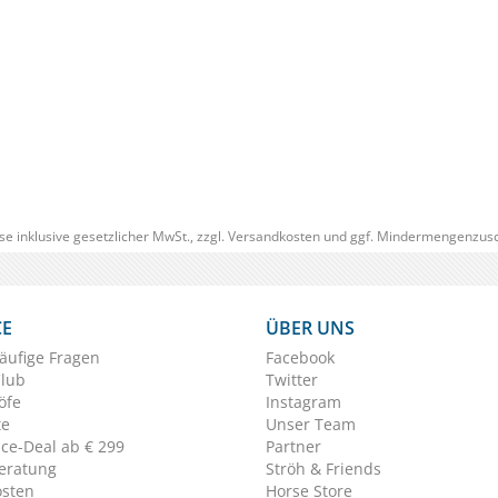
ab € 113
(€ 119,00/St
se inklusive gesetzlicher MwSt., zzgl.
Versandkosten
und ggf. Mindermengenzusc
CE
ÜBER UNS
äufige Fragen
Facebook
Club
Twitter
öfe
Instagram
te
Unser Team
ice-Deal ab € 299
Partner
eratung
Ströh & Friends
osten
Horse Store