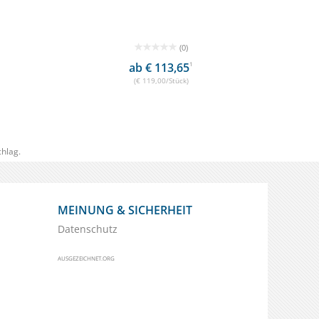
(0)
(0)
,65
1
€ 100,00
€ 40,00
1
ück)
(€ 40,00/Stück)
hlag.
MEINUNG & SICHERHEIT
Datenschutz
AUSGEZEICHNET.ORG