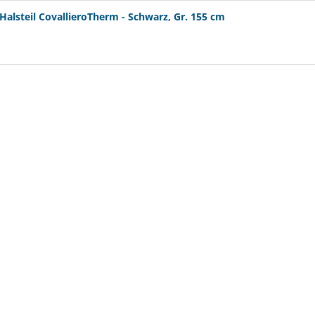
ab € 23,
alsteil CovallieroTherm - Schwarz, Gr. 155 cm
(€ 0,20/Stüc
Bucas Shamro
Black/Silver, Gr
VERSANDKOSTE