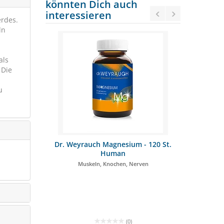
könnten Dich auch
interessieren
erdes.
ln
als
 Die
u
ium - 120 St.
AGROBS Zink Pur 800g
Stroton
n
, Nerven
getreide- & melassefrei
(0)
(4)