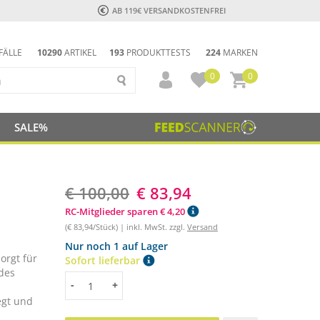
AB 119€ VERSANDKOSTENFREI
FÄLLE
10290
ARTIKEL
193
PRODUKTTESTS
224
MARKEN
0
0
SALE%
€ 100,00
€ 83,94
RC-Mitglieder sparen € 4,20
(€ 83,94/Stück) | inkl. MwSt. zzgl.
Versand
Nur noch 1 auf Lager
orgt für
Sofort lieferbar
des
Menge
-
+
egt und