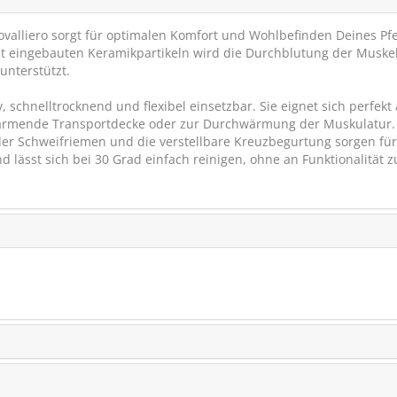
Covalliero sorgt für optimalen Komfort und Wohlbefinden Deines Pf
it eingebauten Keramikpartikeln wird die Durchblutung der Muske
unterstützt.
schnelltrocknend und flexibel einsetzbar. Sie eignet sich perfekt 
wärmende Transportdecke oder zur Durchwärmung der Muskulatur.
der Schweifriemen und die verstellbare Kreuzbegurtung sorgen für
 lässt sich bei 30 Grad einfach reinigen, ohne an Funktionalität z
Dr. Weyrauch Magnes
Huma
Muskeln, Knochen