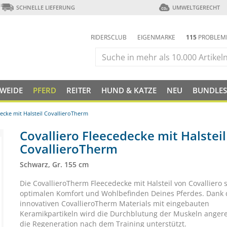
SCHNELLE LIEFERUNG
UMWELTGERECHT
RIDERSCLUB
EIGENMARKE
115
PROBLEM
 WEIDE
PFERD
REITER
HUND & KATZE
NEU
BUNDLES
ecke mit Halsteil CovallieroTherm
Covalliero Fleecedecke mit Halsteil
CovallieroTherm
Schwarz, Gr. 155 cm
Die CovallieroTherm Fleecedecke mit Halsteil von Covalliero s
optimalen Komfort und Wohlbefinden Deines Pferdes. Dank 
innovativen CovallieroTherm Materials mit eingebauten
Keramikpartikeln wird die Durchblutung der Muskeln anger
die Regeneration nach dem Training unterstützt.