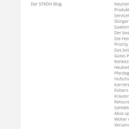
Der STRÖH Blog
Neuheit
Produkt
Service
Dünger
Saaten
Der bes
Die Fee
Priorit
Das bes
Gutes P
Rehkitz
Heubed
Pferde
Hufsch
Karrier
Füttern
Kräuter
Retour
SaHoMa 
Abos s
Woher 
Versan