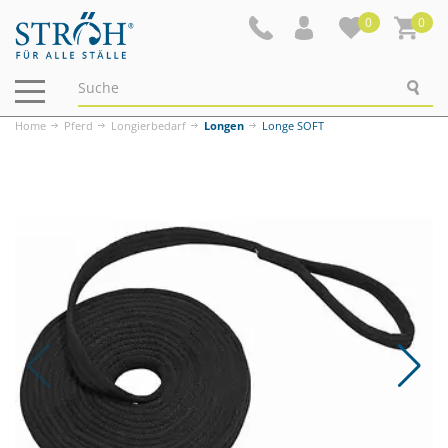
0
0
Navigation
ein-/ausblenden
Home
Pferd
Longierbedarf
Longen
Longe SOFT