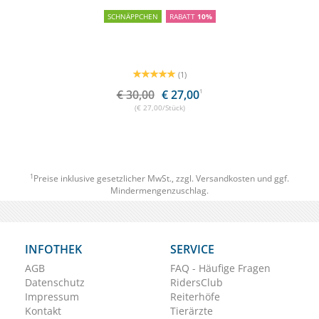
SCHNÄPPCHEN
RABATT
10%
(1)
€ 30,00
€ 27,00
1
(€ 27,00/Stück)
1
Preise inklusive gesetzlicher MwSt., zzgl.
Versandkosten
und ggf.
Mindermengenzuschlag.
INFOTHEK
SERVICE
AGB
FAQ - Häufige Fragen
Datenschutz
RidersClub
Impressum
Reiterhöfe
Kontakt
Tierärzte