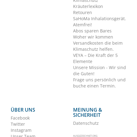
Klimaschutz
Kräuterlexikon
Retouren
SaHoMa Inhalationsgerät.
Atemfrei!
Abos sparen Bares
Woher wir kommen
Versandkosten die beim
Klimaschutz helfen.
VEYA – Die Kraft der 5
Elemente
Unsere Mission - Wir sind
die Guten!
Frage uns persönlich und
buche einen Termin.
ÜBER UNS
MEINUNG &
SICHERHEIT
Facebook
Datenschutz
Twitter
Instagram
Unser Team
AUSGEZEICHNET.ORG