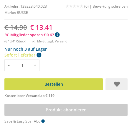
Artikelnr. 129223.040.023
(0) |
Bewertung schreiben
Marke:
BUSSE
€ 14,90
€ 13,41
RC-Mitglieder sparen € 0,67
(€ 13,41/Stück) | inkl. MwSt. zzgl.
Versand
Nur noch 3 auf Lager
Sofort lieferbar
Menge
-
+
Bestellen
Kostenloser Versand ab € 119
Produkt abonnieren
Save & Easy Spar Abo