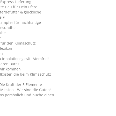
y Express Lieferung
te Heu für Dein Pferd!
ferdefutter & glückliche
e ♥
ampfer für nachhaltige
gesundheit
uhe
e
 für den Klimaschutz
lexikon
en
Inhalationsgerät. Atemfrei!
paren Bares
wir kommen
dkosten die beim Klimaschutz
Die Kraft der 5 Elemente
Mission - Wir sind die Guten!
ns persönlich und buche einen
.