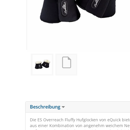
Beschreibung
Die ES Overreach Fluffy Hufglocken von eQuick biet
aus einer Kombination von angenehm weichem Neop