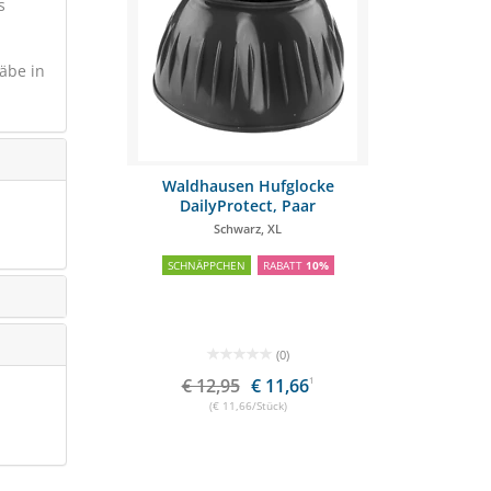
s
täbe in
n COMFY
Waldhausen Hufglocke
Waldhaus
DailyProtect, Paar
Hu
. L
Schwarz, XL
B
RABATT
10%
SCHNÄPPCHEN
RABATT
10%
SCHNÄPPC
(0)
(0)
 19,71
1
€ 12,95
€ 11,66
1
€ 14,
tück)
(€ 11,66/Stück)
(€ 