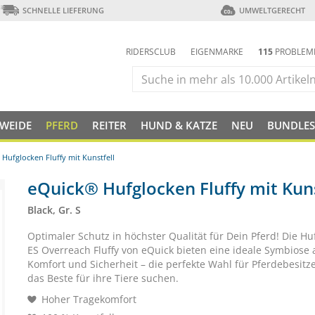
SCHNELLE LIEFERUNG
UMWELTGERECHT
RIDERSCLUB
EIGENMARKE
115
PROBLEM
 WEIDE
PFERD
REITER
HUND & KATZE
NEU
BUNDLES
Hufglocken Fluffy mit Kunstfell
eQuick® Hufglocken Fluffy mit Kuns
Black, Gr. S
Optimaler Schutz in höchster Qualität für Dein Pferd! Die Hu
ES Overreach Fluffy von eQuick bieten eine ideale Symbiose a
Komfort und Sicherheit – die perfekte Wahl für Pferdebesitze
das Beste für ihre Tiere suchen.
Hoher Tragekomfort