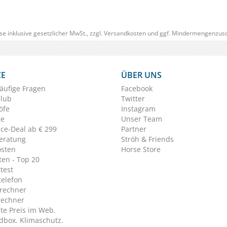
se inklusive gesetzlicher MwSt., zzgl.
Versandkosten
und ggf. Mindermengenzusc
CE
ÜBER UNS
äufige Fragen
Facebook
Club
Twitter
öfe
Instagram
te
Unser Team
ice-Deal ab € 299
Partner
eratung
Ströh & Friends
osten
Horse Store
en - Top 20
test
telefon
rechner
rechner
te Preis im Web.
dbox. Klimaschutz.