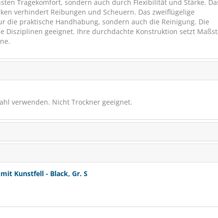
sten Tragekomfort, sondern auch durch Flexibilität und Stärke. Da
cken verhindert Reibungen und Scheuern. Das zweiflügelige
nur die praktische Handhabung, sondern auch die Reinigung. Die
lle Disziplinen geeignet. Ihre durchdachte Konstruktion setzt Maßs
ine.
Hufglocke
hl verwenden. Nicht Trockner geeignet.
weiß, Gr
SCHNÄPPCHEN
€ 21,90
€
t Kunstfell - Black, Gr. S
(€ 19,71/S