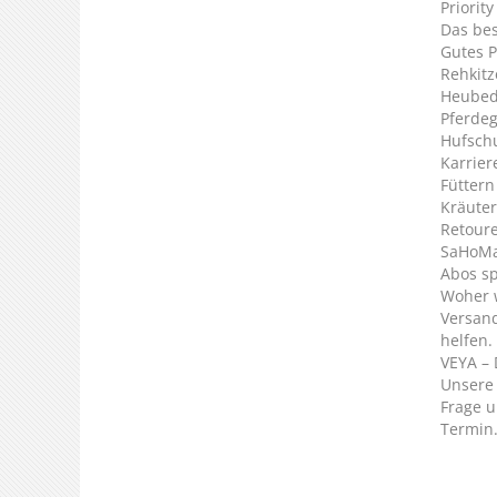
Priorit
Das bes
Gutes P
Rehkitz
Heubed
Pferde
Hufsch
Karrier
Füttern
Kräuter
Retour
SaHoMa 
Abos s
Woher 
Versan
helfen.
VEYA – 
Unsere 
Frage u
Termin