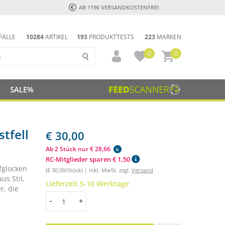
AB 119€ VERSANDKOSTENFREI
FÄLLE
10284
ARTIKEL
193
PRODUKTTESTS
223
MARKEN
0
0
SALE%
tfell
€ 30,00
Ab 2 Stück nur € 28,66
k
RC-Mitglieder sparen € 1,50
fglocken
(€ 30,00/Stück) | inkl. MwSt. zzgl.
Versand
us Stil,
Lieferzeit 5-10 Werktage
r, die
Menge
-
+