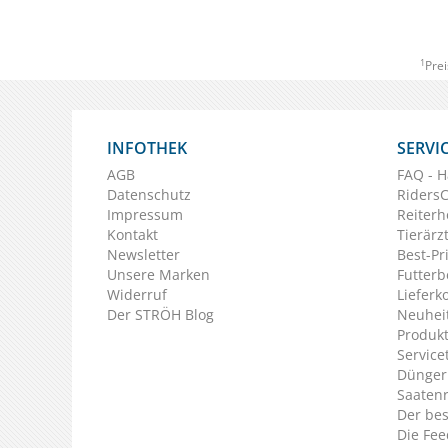
1
Prei
INFOTHEK
SERVI
AGB
FAQ - H
Datenschutz
Riders
Impressum
Reiterh
Kontakt
Tierärz
Newsletter
Best-Pr
Unsere Marken
Futterb
Widerruf
Lieferk
Der STRÖH Blog
Neuheit
Produkt
Service
Dünger
Saaten
Der bes
Die Fee