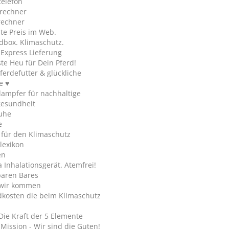
telefon
rechner
rechner
te Preis im Web.
dbox. Klimaschutz.
y Express Lieferung
te Heu für Dein Pferd!
ferdefutter & glückliche
e ♥
ampfer für nachhaltige
gesundheit
uhe
e
 für den Klimaschutz
lexikon
en
Inhalationsgerät. Atemfrei!
paren Bares
wir kommen
dkosten die beim Klimaschutz
Die Kraft der 5 Elemente
Mission - Wir sind die Guten!