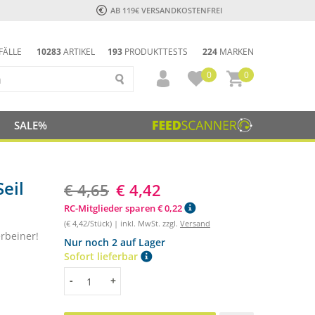
AB 119€ VERSANDKOSTENFREI
FÄLLE
10283
ARTIKEL
193
PRODUKTTESTS
224
MARKEN
0
0
SALE%
eil
€ 4,65
€ 4,42
RC-Mitglieder sparen € 0,22
(€ 4,42/Stück) | inkl. MwSt. zzgl.
Versand
rbeiner!
Nur noch 2 auf Lager
Sofort lieferbar
Menge
-
+