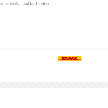
ns persönlich und buche einen
.
-TELEFON
0180 - 23 88 888
Besuche uns au