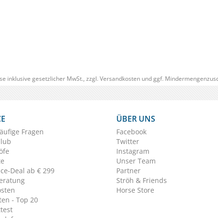
(0)
€ 12,00
€ 11,
(€ 11,40/Stück)
se inklusive gesetzlicher MwSt., zzgl.
Versandkosten
und ggf. Mindermengenzusc
CE
ÜBER UNS
äufige Fragen
Facebook
Club
Twitter
öfe
Instagram
te
Unser Team
ice-Deal ab € 299
Partner
eratung
Ströh & Friends
osten
Horse Store
en - Top 20
test