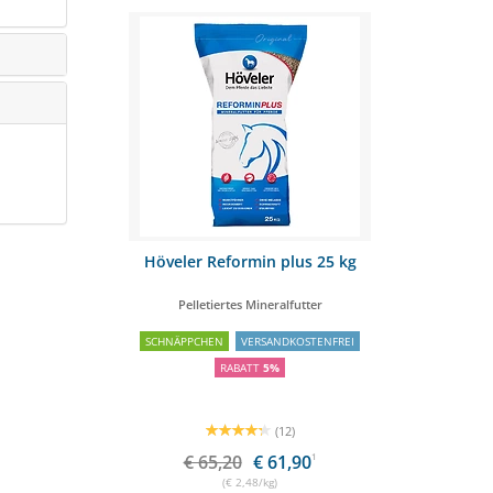
Müsli 20kg
Höveler Reformin plus 25 kg
KERBL 
carb
Pelletiertes Mineralfutter
SCHNÄPPCHEN
VERSANDKOSTENFREI
SCH
RABATT
5%
(12)
€ 65,20
€ 61,90
1
(€ 2,48/kg)