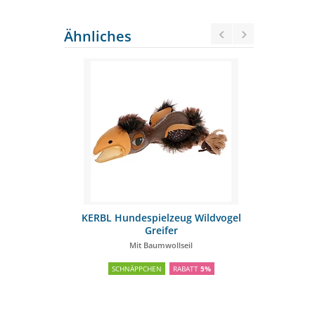
Ähnliches
Expand Eber
KERBL Hundespielzeug Wildvogel
KERBL Hun
Greifer
r-Seil
Mit Baumwollseil
Mit d
TT
5%
SCHNÄPPCHEN
RABATT
5%
SCH