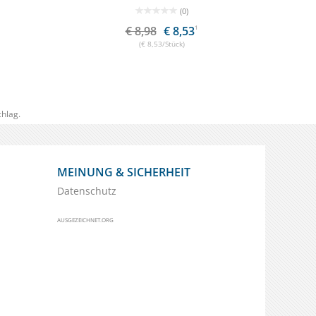
(0)
40
1
€ 8,98
€ 8,53
1
€
(€ 8,53/Stück)
hlag.
MEINUNG & SICHERHEIT
Datenschutz
AUSGEZEICHNET.ORG