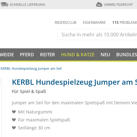
SCHNELLE LIEFERUNG
UMWELTGERECHT
RIDERSCLUB
EIGENMARKE
115
PROBLEM
 WEIDE
PFERD
REITER
HUND & KATZE
NEU
BUNDLES
KERBL Hundespielzeug Jumper am Seil
KERBL Hundespielzeug Jumper am S
Für Spiel & Spaß
Jumper am Seil für den maximalen Spielspaß mit Deinem Vie
Mit Naturgummi
Für maximalen Spielspaß
Seillänge 30 cm