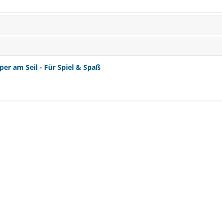
r am Seil - Für Spiel & Spaß
St.Hippolyt EQUIGARD 
Getreidefrei & Low 
SPARE BIS
€ 10,-
(20)
ab € 32,65
1
(€ 1,69/kg)