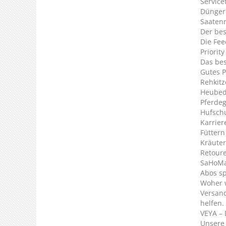
Service
Dünger
Saaten
Der bes
Die Fee
Priorit
Das bes
Gutes P
Rehkitz
Heubed
Pferde
Hufsch
Karrier
Füttern
Kräuter
Retour
SaHoMa 
Abos s
Woher 
Versan
helfen.
VEYA – 
Unsere 