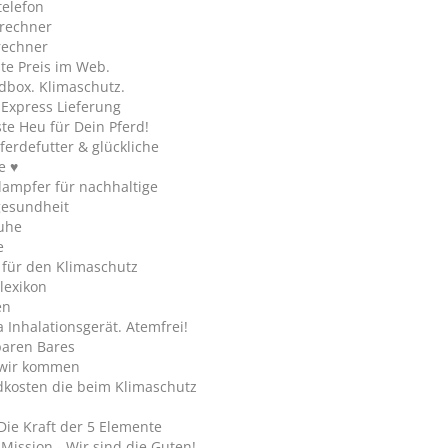
telefon
rechner
rechner
te Preis im Web.
dbox. Klimaschutz.
y Express Lieferung
te Heu für Dein Pferd!
ferdefutter & glückliche
e ♥
ampfer für nachhaltige
gesundheit
uhe
e
 für den Klimaschutz
lexikon
en
Inhalationsgerät. Atemfrei!
paren Bares
wir kommen
dkosten die beim Klimaschutz
Die Kraft der 5 Elemente
Mission - Wir sind die Guten!