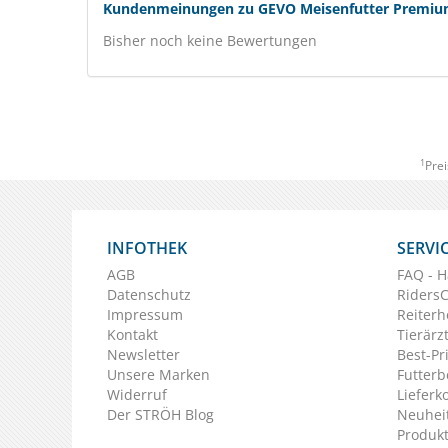
Kundenmeinungen zu GEVO Meisenfutter Premium 
Bisher noch keine Bewertungen
1
Prei
INFOTHEK
SERVI
AGB
FAQ - H
Datenschutz
Riders
Impressum
Reiterh
Kontakt
Tierärz
Newsletter
Best-Pr
Unsere Marken
Futterb
Widerruf
Lieferk
Der STRÖH Blog
Neuheit
Produkt