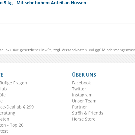
5 kg - Mit sehr hohem Anteil an Nüssen
se inklusive gesetzlicher MwSt., zzgl.
Versandkosten
und ggf. Mindermengenzusc
CE
ÜBER UNS
äufige Fragen
Facebook
Club
Twitter
öfe
Instagram
te
Unser Team
ice-Deal ab € 299
Partner
eratung
Ströh & Friends
osten
Horse Store
en - Top 20
test