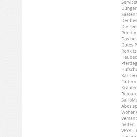
Service
Dünger
Saaten
Der bes
Die Fee
Priorit
Das bes
Gutes P
Rehkitz
Heubed
Pferde
Hufsch
Karrier
Füttern
Kräuter
Retour
SaHoMa 
Abos s
Woher 
Versan
helfen.
VEYA – 
Unsere 