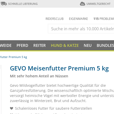
SCHNELLE LIEFERUNG
UMWELTGERECHT
RIDERSCLUB
EIGENMARKE
115
PROBLEM
 WEIDE
PFERD
REITER
HUND & KATZE
NEU
BUNDLES
futter Premium 5 kg
GEVO Meisenfutter Premium 5 kg
Mit sehr hohem Anteil an Nüssen
Gevo Wildvogelfutter bietet hochwertige Qualität für die
Ganzjahresfütterung. Die wissenschaftlich optimierte Misch
versorgt heimische Vögel mit wertvoller Energie und unterstü
zuverlässig in Winterzeit, Brut und Aufzucht.
Schalenloses Futter für saubere Futterstellen