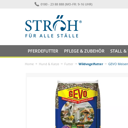
0180 - 23 88 888 (MO-FR: 9-16 UHR)
PFERDEFUTTER
PFLEGE & ZUBEHÖR
STALL &
Home
Hund & Katze
Futter
Wildvogelfutter
GEVO Meisen