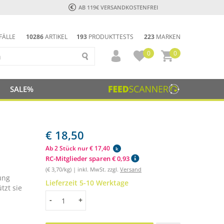
AB 119€ VERSANDKOSTENFREI
FÄLLE
10286
ARTIKEL
193
PRODUKTTESTS
223
MARKEN
0
0
SALE%
€ 18,50
Ab 2 Stück nur € 17,40
k
RC-Mitglieder sparen € 0,93
(€ 3,70/kg) | inkl. MwSt. zzgl.
Versand
ung
Lieferzeit 5-10 Werktage
tzt sie
Menge
-
+