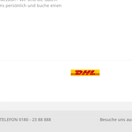
ns persönlich und buche einen
.
-TELEFON
0180 - 23 88 888
Besuche uns au