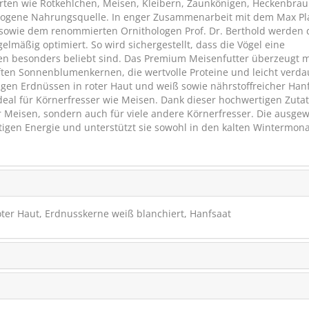
rten wie Rotkehlchen, Meisen, Kleibern, Zaunkönigen, Heckenbrau
ogene Nahrungsquelle. In enger Zusammenarbeit mit dem Max Pl
ll sowie dem renommierten Ornithologen Prof. Dr. Berthold werden 
lmäßig optimiert. So wird sichergestellt, dass die Vögel eine
n besonders beliebt sind. Das Premium Meisenfutter überzeugt m
en Sonnenblumenkernen, die wertvolle Proteine und leicht verda
ltigen Erdnüssen in roter Haut und weiß sowie nährstoffreicher Han
eal für Körnerfresser wie Meisen. Dank dieser hochwertigen Zuta
r Meisen, sondern auch für viele andere Körnerfresser. Die ausge
GEVO Wildvogel-
tigen Energie und unterstützt sie sowohl in den kalten Wintermon
kg
Für die Ganzjahr
ter Haut, Erdnusskerne weiß blanchiert, Hanfsaat
ab € 7
(€ 3,20/