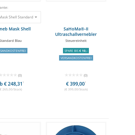
ante:
Flexineb Mask Shell Standard Blau 265,00 €
ineb Mask Shell
SaHoMa®-II
Ultraschallvernebler
Standard Blau
Steuereinheit
RSANDKOSTENFREI
SPARE BIS
€ 10,-
VERSANDKOSTENFREI
(0)
(0)
b € 248,31
1
€ 399,00
1
(€ 265,00/Stück)
(€ 399,00/Stück)