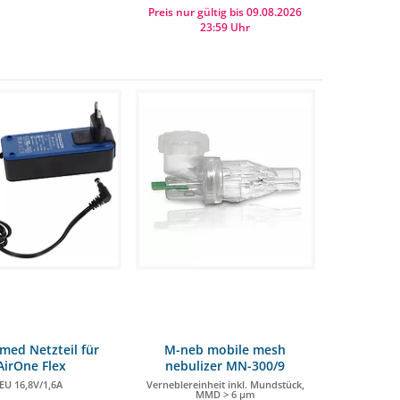
Preis nur gültig bis 09.08.2026
23:59 Uhr
tset inkl. Warmblutmaske
698,99 €
625,00 €
med Netzteil für
M-neb mobile mesh
AirOne Flex
nebulizer MN-300/9
EU 16,8V/1,6A
Verneblereinheit inkl. Mundstück,
MMD > 6 µm