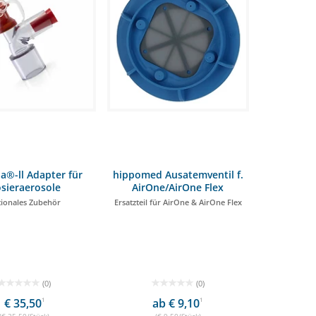
®-ll Adapter für
hippomed Ausatemventil f.
sieraerosole
AirOne/AirOne Flex
tionales Zubehör
Ersatzteil für AirOne & AirOne Flex
(0)
(0)
€ 35,50
1
ab € 9,10
1
(€ 35,50/Stück)
(€ 9,50/Stück)