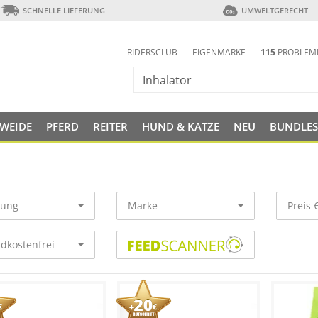
SCHNELLE LIEFERUNG
UMWELTGERECHT
RIDERSCLUB
EIGENMARKE
115
PROBLEM
 WEIDE
PFERD
REITER
HUND & KATZE
NEU
BUNDLES
rung
Marke
Preis 
dkostenfrei