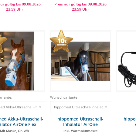
nur gültig bis 09.08.2026
Preis nur gültig bis 09.08.2026
23:59 Uhr
23:59 Uhr
riante:
Wunschvariante:
ed Akku-Ultraschall-Inhalator AirOne Flex Mit Maske, Gr. WB
hippomed Ultraschall-Inhalator AirOne Komplet
899,00 €
809,10 €
ed Akku-Ultraschall-
hippomed Ultraschall-
hippo
alator AirOne Flex
Inhalator AirOne
Komplettset
Mit Maske, Gr. WB
inkl. Warmblutmaske