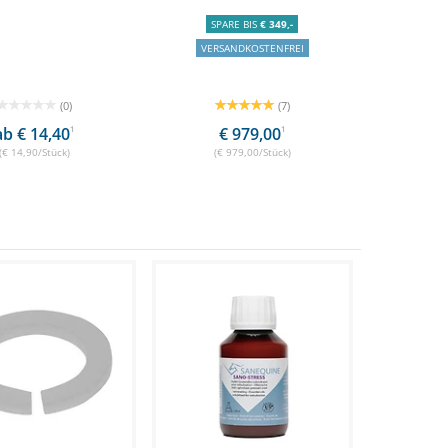
SPARE BIS
€ 349,-
VERSANDKOSTENFREI
(0)
(7)
ab € 14,40
1
€ 979,00
1
(€ 14,90/Stück)
(€ 979,00/Stück)