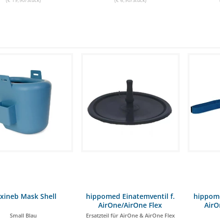
exineb Mask Shell
hippomed Einatemventil f.
hippome
AirOne/AirOne Flex
AirO
Small Blau
Ersatzteil für AirOne & AirOne Flex