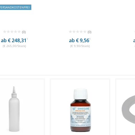
VERSANDKOSTENFREI
(0)
(0)
ab € 248,31
1
ab € 9,56
1
(€ 265,00/Stück)
(€ 9,90/Stück)