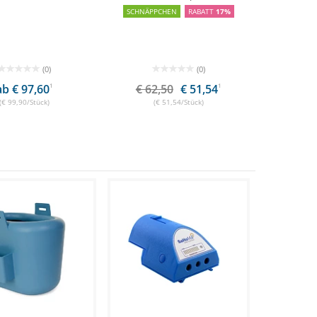
SCHNÄPPCHEN
RABATT
17%
(0)
(0)
ab € 97,60
1
€ 62,50
€ 51,54
1
(€ 99,90/Stück)
(€ 51,54/Stück)