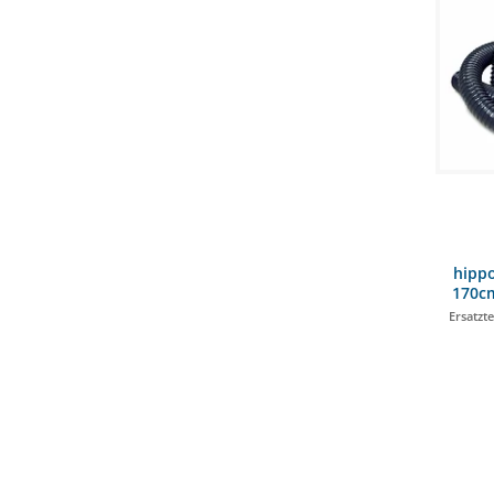
hipp
170cm
Ersatzte