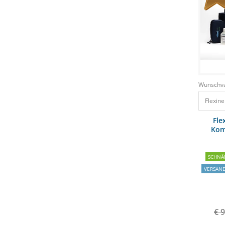
Wunschva
Flexin
Fle
Kom
SCHNÄ
VERSAN
€ 