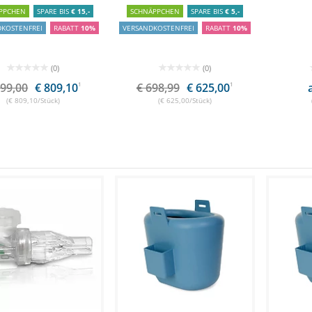
PPCHEN
SPARE BIS
€ 15,-
SCHNÄPPCHEN
SPARE BIS
€ 5,-
DKOSTENFREI
RABATT
10%
VERSANDKOSTENFREI
RABATT
10%
(0)
(0)
899,00
€ 809,10
1
€ 698,99
€ 625,00
1
(€ 809,10/Stück)
(€ 625,00/Stück)