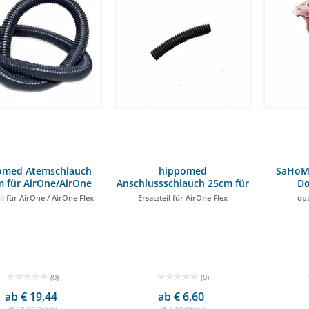
omed Atemschlauch
hippomed
SaHoMa
 für AirOne/AirOne
Anschlussschlauch 25cm für
Do
Flex
AirOne Flex
il für AirOne / AirOne Flex
Ersatzteil für AirOne Flex
op
(0)
(0)
ab € 19,44
1
ab € 6,60
1
(€ 19,90/Stück)
(€ 6,90/Stück)