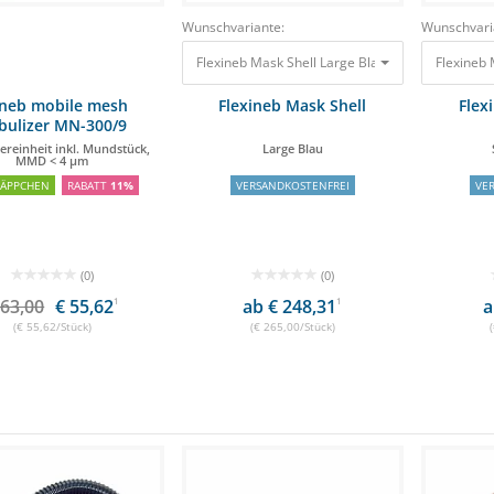
Wunschvariante:
Wunschvari
Flexineb Mask Shell Large Blau 265,00 €
neb mobile mesh
Flexineb Mask Shell
Flex
bulizer MN-300/9
ereinheit inkl. Mundstück,
Large Blau
MMD < 4 μm
NÄPPCHEN
RABATT
11%
VERSANDKOSTENFREI
VE
(0)
(0)
 63,00
€ 55,62
1
ab € 248,31
1
a
(€ 55,62/Stück)
(€ 265,00/Stück)