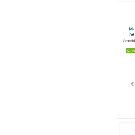
M-
ne
Vernebl
SCH
€