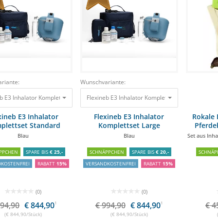
riante:
Wunschvariante:
eb E3 Inhalator Komplettset Standard Blau
Flexineb E3 Inhalator Komplettset Large Blau
994,90 €
844,90 €
994
xineb E3 Inhalator
Flexineb E3 Inhalator
Rokale 
plettset Standard
Komplettset Large
Pferde
Blau
Blau
Set aus Inh
PPCHEN
SPARE BIS
€ 25,-
SCHNÄPPCHEN
SPARE BIS
€ 20,-
SCHNÄP
DKOSTENFREI
RABATT
15%
VERSANDKOSTENFREI
RABATT
15%
(0)
(0)
994,90
€ 844,90
1
€ 994,90
€ 844,90
1
€ 4
(€ 844,90/Stück)
(€ 844,90/Stück)