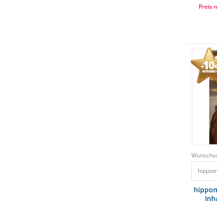
Preis 
Wunschva
hippom
hippom
Inh