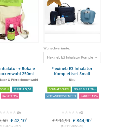
Wunschvariante:
,90 €
844,90 €
Flexineb E3 Inhalator Komplettset Small Blau
994,9
Inhalator + Rokale
Flexineb E3 Inhalator
boxenwohl 250ml
Komplettset Small
alator & Pferdeboxenwohl
Blau
PCHEN
SPARE
€ 5,00
SCHNÄPPCHEN
SPARE BIS
€ 20,-
RABATT
7%
VERSANDKOSTENFREI
RABATT
15%
(0)
(0)
5,60
€ 42,10
1
€ 994,90
€ 844,90
1
(€ 168,40/Liter)
(€ 844,90/Stück)