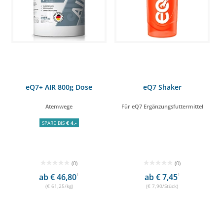
eQ7+ AIR 800g Dose
eQ7 Shaker
Atemwege
Für eQ7 Ergänzungsfuttermittel
SPARE BIS
€ 4,-
(0)
(0)
ab € 46,80
1
ab € 7,45
1
(€ 61,25/kg)
(€ 7,90/Stück)