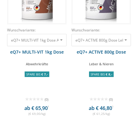
Wunschvariante:
Wunschvariante:
eQ7+ MULTI-VIT 1kg Dose Abwehrkräfte 69,00 €
eQ7+ ACTIVE 800g Dose Leber & Nie
eQ7+ MULTI-VIT 1kg Dose
eQ7+ ACTIVE 800g Dose
Abwehrkräfte
Leber & Nieren
SPARE BIS
€ 7,-
SPARE BIS
€ 8,-
(0)
(0)
ab € 65,90
1
ab € 46,80
1
(€ 69,00/kg)
(€ 61,25/kg)