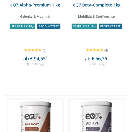
eQ7 Alpha-Premium 1 kg
eQ7 Beta-Complete 1kg
Gelenke & Mobilität
Mobilität & Stoffwechsel
SPARE BIS
€ 20,-
PRODUKTTEST
SPARE BIS
€ 10,-
PRODUKTTEST
(5)
(4)
ab € 94,55
1
ab € 56,35
1
(€ 99,00/kg)
(€ 59,00/kg)