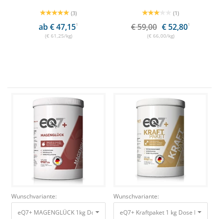
(3)
(1)
ab € 47,15
1
€ 59,00
€ 52,80
1
(€ 61,25/kg)
(€ 66,00/kg)
Wunschvariante:
Wunschvariante:
eQ7+ MAGENGLÜCK 1kg Dose Magen
eQ7+ Kraftpaket 1 kg Dose Masse m
49,00 €
44,33 €