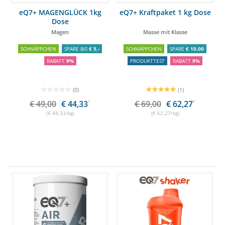
eQ7+ MAGENGLÜCK 1kg
eQ7+ Kraftpaket 1 kg Dose
Dose
Magen
Masse mit Klasse
SCHNÄPPCHEN
SPARE BIS
€ 5,-
SCHNÄPPCHEN
SPARE
€ 10,00
RABATT
9%
PRODUKTTEST
RABATT
9%
(0)
(1)
€ 49,00
€ 44,33
1
€ 69,00
€ 62,27
1
(€ 44,33/kg)
(€ 62,27/kg)