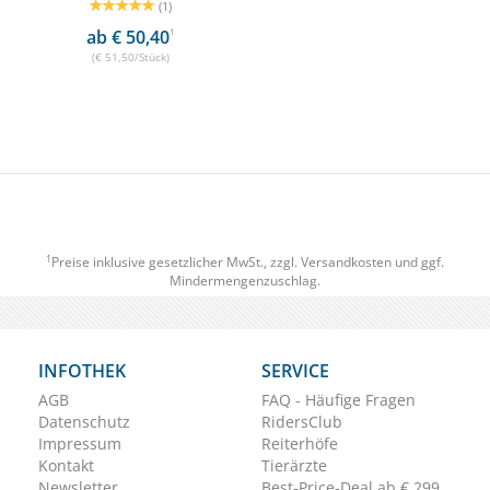
(1)
ab € 50,40
1
(€ 51,50/Stück)
1
Preise inklusive gesetzlicher MwSt., zzgl.
Versandkosten
und ggf.
Mindermengenzuschlag.
INFOTHEK
SERVICE
AGB
FAQ - Häufige Fragen
Datenschutz
RidersClub
Impressum
Reiterhöfe
Kontakt
Tierärzte
Newsletter
Best-Price-Deal ab € 299