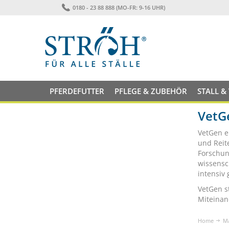
0180 - 23 88 888 (MO-FR: 9-16 UHR)
PFERDEFUTTER
PFLEGE & ZUBEHÖR
STALL &
VetG
VetGen e
und Reit
Forschun
wissensc
intensiv 
VetGen st
Miteinan
Home
M