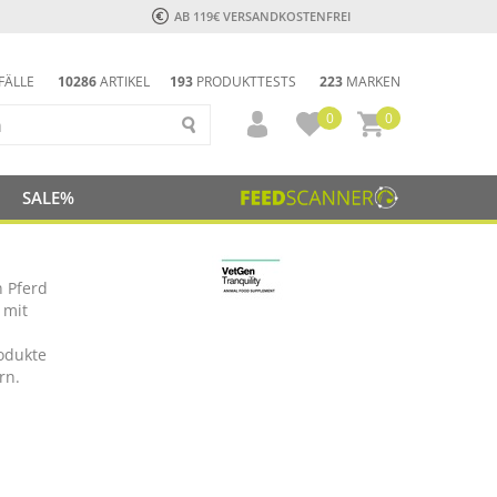
AB 119€ VERSANDKOSTENFREI
FÄLLE
10286
ARTIKEL
193
PRODUKTTESTS
223
MARKEN
0
0
SALE%
n Pferd
 mit
odukte
rn.