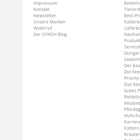
Impressum
Reiterh
Kontakt
Tierärz
Newsletter
Best-Pr
Unsere Marken
Futterb
Widerruf
Lieferk
Der STRÖH Blog
Neuheit
Produkt
Service
Dünger
Saaten
Der bes
Die Fee
Priorit
Das bes
Gutes P
Rehkitz
Heubed
Pferde
Hufsch
Karrier
Füttern
Kräuter