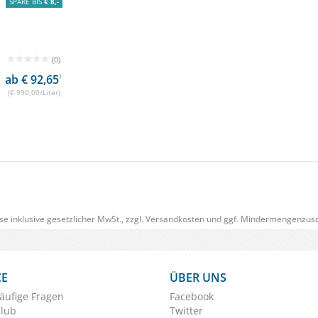
SPARE BIS
€ 8,-
(0)
ab € 92,65
1
(€ 990,00/Liter)
se inklusive gesetzlicher MwSt., zzgl.
Versandkosten
und ggf. Mindermengenzusc
CE
ÜBER UNS
äufige Fragen
Facebook
Club
Twitter