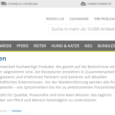
SCHNELLE LIEFERUNG
UMWELTGERECHT
RIDERSCLUB
EIGENMARKE
115
PROBLEM
 WEIDE
PFERD
REITER
HUND & KATZE
NEU
BUNDLES
en
ntwickelt hochwertige Produkte, die gezielt auf die Bedürfnisse vo
er abgestimmt sind. Die Rezepturen entstehen in Zusammenarbeit
gsteams und erfahrenen Partnern und basieren auf aktuellen
haftlichen Erkenntnissen. Vor der Markteinführung werden alle Pr
getestet – von Spitzenreitern bis hin zu ambitionierten Freizeitreite
eht für Qualität, Praxisnähe und eine klare Mission: das tägliche
der von Pferd und Mensch bestmöglich zu unterstützen.
arken
VetGen