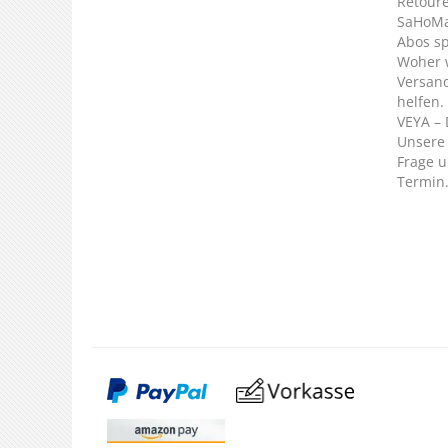
Retour
SaHoMa 
Abos s
Woher 
Versan
helfen.
VEYA – 
Unsere 
Frage u
Termin