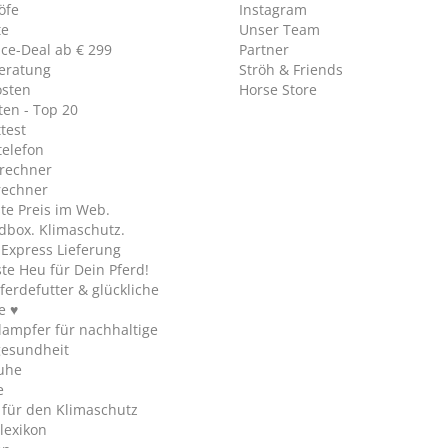
öfe
Instagram
te
Unser Team
ice-Deal ab € 299
Partner
eratung
Ströh & Friends
osten
Horse Store
en - Top 20
test
telefon
rechner
rechner
te Preis im Web.
dbox. Klimaschutz.
y Express Lieferung
te Heu für Dein Pferd!
ferdefutter & glückliche
e ♥
ampfer für nachhaltige
gesundheit
uhe
e
 für den Klimaschutz
lexikon