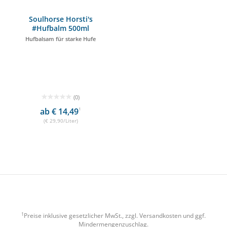
Soulhorse Horsti's
#Hufbalm 500ml
Hufbalsam für starke Hufe
(0)
ab € 14,49
1
(€ 29,90/Liter)
1
Preise inklusive gesetzlicher MwSt., zzgl.
Versandkosten
und ggf.
Mindermengenzuschlag.