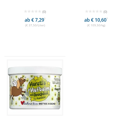
(0)
(0)
ab € 7,29
1
ab € 10,60
1
(€ 37,50/Liter)
(€ 109,50/kg)