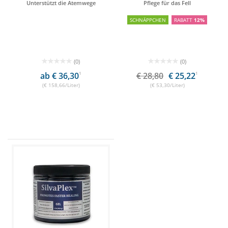
Unterstützt die Atemwege
Pflege für das Fell
SCHNÄPPCHEN
RABATT
12%
(0)
(0)
ab € 36,30
1
€ 28,80
€ 25,22
1
(€ 158,66/Liter)
(€ 53,30/Liter)