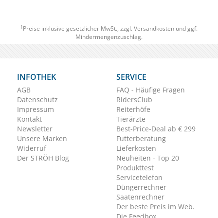
1
Preise inklusive gesetzlicher MwSt., zzgl.
Versandkosten
und ggf.
Mindermengenzuschlag.
INFOTHEK
SERVICE
AGB
FAQ - Häufige Fragen
Datenschutz
RidersClub
Impressum
Reiterhöfe
Kontakt
Tierärzte
Newsletter
Best-Price-Deal ab € 299
Unsere Marken
Futterberatung
Widerruf
Lieferkosten
Der STRÖH Blog
Neuheiten - Top 20
Produkttest
Servicetelefon
Düngerrechner
Saatenrechner
Der beste Preis im Web.
Die Feedbox.