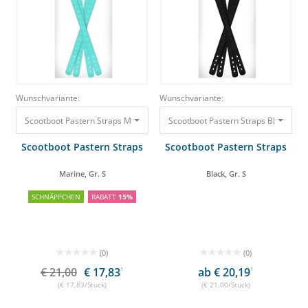
Wunschvariante:
Wunschvariante:
Scootboot Pastern Straps Marine, Gr. S
Scootboot Pastern Straps Black, Gr. 
21,00 €
17,83 €
Scootboot Pastern Straps
Scootboot Pastern Straps
Marine, Gr. S
Black, Gr. S
SCHNÄPPCHEN
RABATT
15%
(0)
(0)
€ 21,00
€ 17,83
1
ab € 20,19
1
(€ 17,83/Stück)
(€ 21,00/Stück)