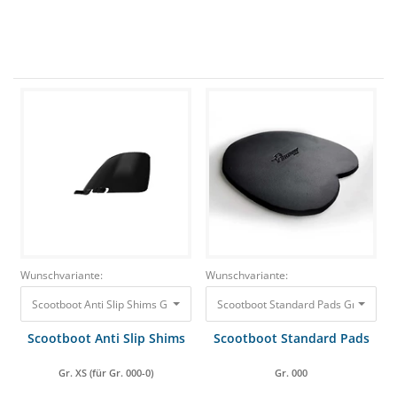
Wunschvariante:
Wunschvariante:
Scootboot Anti Slip Shims Gr. XS (für Gr. 000-0) 21,00 €
Scootboot Standard Pads Gr.
Scootboot Anti Slip Shims
Scootboot Standard Pads
Gr. XS (für Gr. 000-0)
Gr. 000