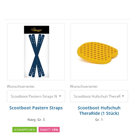
Wunschvariante:
Wunschvariante:
Scootboot Pastern Straps Navy, Gr. S
21,00 €
Scootboot Hufschuh TheraRide (1 Stü
17,83 €
Scootboot Pastern Straps
Scootboot Hufschuh
TheraRide (1 Stück)
Navy, Gr. S
Gr. 1
SCHNÄPPCHEN
RABATT
15%