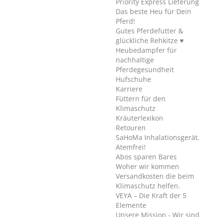
Priority Express Lieferung
Das beste Heu für Dein
Pferd!
Gutes Pferdefutter &
glückliche Rehkitze ♥
Heubedampfer für
nachhaltige
Pferdegesundheit
Hufschuhe
Karriere
Füttern für den
Klimaschutz
Kräuterlexikon
Retouren
SaHoMa Inhalationsgerät.
Atemfrei!
Abos sparen Bares
Woher wir kommen
Versandkosten die beim
Klimaschutz helfen.
VEYA – Die Kraft der 5
Elemente
Unsere Mission - Wir sind