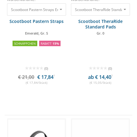
Scootboot Pastern Straps Emerald, Gr. S
21,00 €
17,84 €
Scootboot Pastern Straps
Scootboot TheraRide
Standard Pads
Emerald, Gr. S
Gr. 0
SCHNÄPPCHEN
RABATT
15%
(0)
(0)
€ 21,00
€ 17,84
1
ab € 14,40
1
(€ 17,84/Stück)
(€ 15,05/Stück)