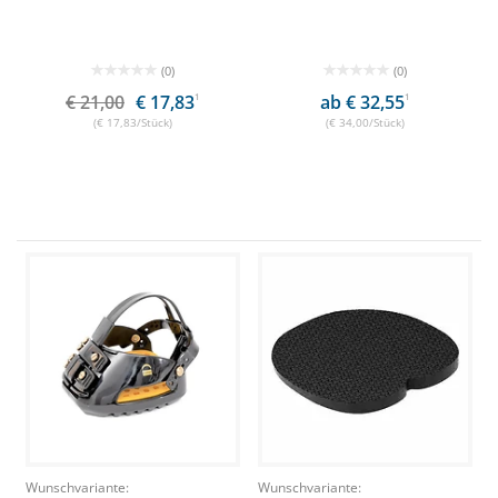
(0)
(0)
€ 21,00
€ 17,83
1
ab € 32,55
1
(€ 17,83/Stück)
(€ 34,00/Stück)
Wunschvariante:
Wunschvariante: