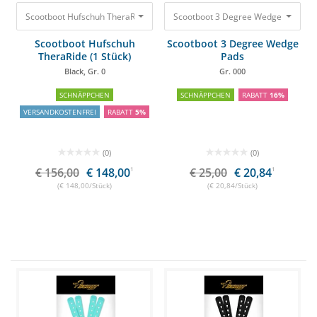
Scootboot 3 Degree Wedge Pads Gr
Scootboot Hufschuh TheraRide (1 Stück) Black, Gr. 0
156,00 €
148,00 €
Scootboot Hufschuh
Scootboot 3 Degree Wedge
TheraRide (1 Stück)
Pads
Black, Gr. 0
Gr. 000
SCHNÄPPCHEN
SCHNÄPPCHEN
RABATT
16%
VERSANDKOSTENFREI
RABATT
5%
(0)
(0)
€ 156,00
€ 148,00
1
€ 25,00
€ 20,84
1
(€ 148,00/Stück)
(€ 20,84/Stück)