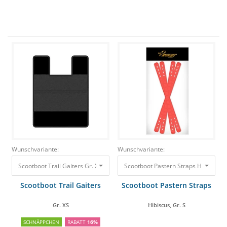
Wunschvariante:
Wunschvariante:
Scootboot Trail Gaiters Gr. XS
25,00 €
20,84 €
Scootboot Pastern Straps Hibiscus, G
Scootboot Trail Gaiters
Scootboot Pastern Straps
Gr. XS
Hibiscus, Gr. S
SCHNÄPPCHEN
RABATT
16%