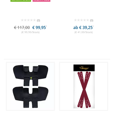
(0)
(0)
€ 117,00
€ 99,95
1
ab € 39,25
1
(€ 99,95/Stück)
(€ 41,00/Stück)