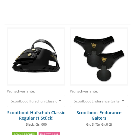
Wunschvariante:
Wunschvariante:
Scootboot Endurance Gaiters Gr. S (f
Scootboot Hufschuh Classic Regular (1 Stück) Black, Gr. 000
117,00 €
99,9
Scootboot Hufschuh Classic
Scootboot Endurance
Regular (1 Stück)
Gaiters
Black, Gr. 000
Gr. S (für Gr.0-2)
SCHNÄPPCHEN
RABATT
14%