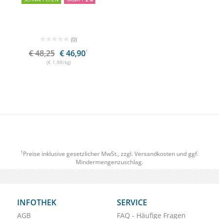
(0)
€ 48,25
€ 46,90
1
(€ 1,88/kg)
1
Preise inklusive gesetzlicher MwSt., zzgl.
Versandkosten
und ggf.
Mindermengenzuschlag.
INFOTHEK
SERVICE
AGB
FAQ - Häufige Fragen