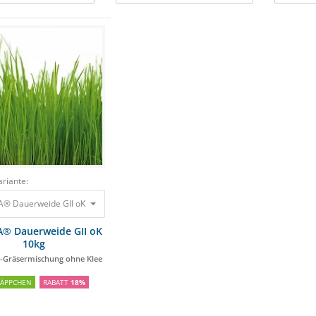
riante:
® Dauerweide GII oK 10kg Premium-Gräsermischung ohne Klee
79,95 €
64,95 €
® Dauerweide GII oK
10kg
Gräsermischung ohne Klee
NÄPPCHEN
RABATT
18%