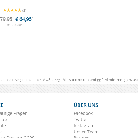
(2)
 79,95
€ 64,95
1
(€ 6,50/kg)
se inklusive gesetzlicher MwSt., zzgl.
Versandkosten
und ggf. Mindermengenzusc
CE
ÜBER UNS
äufige Fragen
Facebook
Club
Twitter
öfe
Instagram
te
Unser Team
ice-Deal ab € 299
Partner