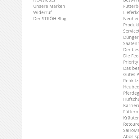
Unsere Marken
Futterb
Widerruf
Lieferk
Der STRÖH Blog
Neuheit
Produkt
Service
Dünger
Saaten
Der bes
Die Fee
Priorit
Das bes
Gutes P
Rehkitz
Heubed
Pferde
Hufsch
Karrier
Füttern
Kräuter
Retour
SaHoMa 
Abos s