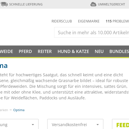
SCHNELLE LIEFERUNG
UMWELTGERECHT
RIDERSCLUB
EIGENMARKE
115
PROBLEM
 WEIDE
PFERD
REITER
HUND & KATZE
NEU
BUNDLES
ma
teht für hochwertiges Saatgut, das schnell keimt und eine dicht
sene, gleichmäßig wachsende Grasnarbe bildet – ideal für robuste
e Pferdeweiden. Die Mischung sorgt für ein intensives, sattes Grün,
e mit oder ohne Klee, und unterstützt eine attraktive, widerstands
e für Weideflächen, Paddocks und Ausläufe.
arken
Optima
rung
Versandkostenfrei