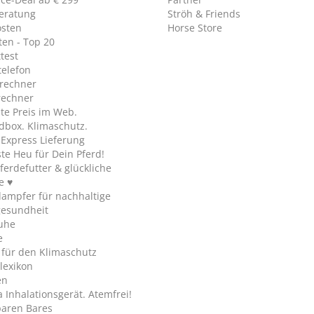
eratung
Ströh & Friends
osten
Horse Store
en - Top 20
test
telefon
rechner
rechner
te Preis im Web.
dbox. Klimaschutz.
y Express Lieferung
te Heu für Dein Pferd!
ferdefutter & glückliche
e ♥
ampfer für nachhaltige
gesundheit
uhe
e
 für den Klimaschutz
lexikon
en
Inhalationsgerät. Atemfrei!
paren Bares