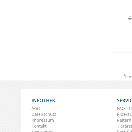
€
1
Prei
INFOTHEK
SERVI
AGB
FAQ - H
Datenschutz
Riders
Impressum
Reiterh
Kontakt
Tierärz
Newsletter
Best-Pr