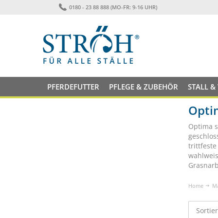
0180 - 23 88 888 (MO-FR: 9-16 UHR)
PFERDEFUTTER
PFLEGE & ZUBEHÖR
STALL &
Opti
Optima s
geschlos
trittfest
wahlweis
Grasnarb
Home
M
Sortie