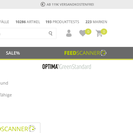
AB 119€ VERSANDKOSTENFREI
FÄLLE
10286
ARTIKEL
193
PRODUKTTESTS
223
MARKEN
0
0
SALE%
 und
fähige