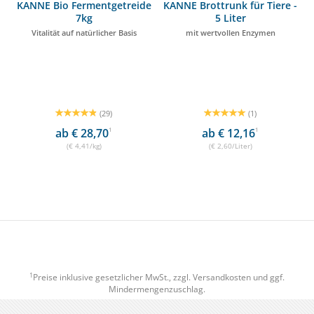
KANNE Bio Fermentgetreide
KANNE Brottrunk für Tiere -
7kg
5 Liter
Vitalität auf natürlicher Basis
mit wertvollen Enzymen
(29)
(1)
ab € 28,70
1
ab € 12,16
1
(€ 4,41/kg)
(€ 2,60/Liter)
1
Preise inklusive gesetzlicher MwSt., zzgl.
Versandkosten
und ggf.
Mindermengenzuschlag.