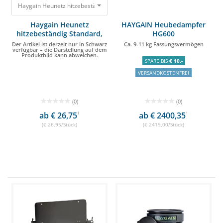
Haygain Heunetz hitzebeständig Standard, 150 cm Der Artikel ist derzeit 
Haygain Heunetz
HAYGAIN Heubedampfer
hitzebeständig Standard,
HG600
150 cm
Der Artikel ist derzeit nur in Schwarz
Ca. 9-11 kg Fassungsvermögen
verfügbar – die Darstellung auf dem
Produktbild kann abweichen.
SPARE BIS
€ 10,-
VERSANDKOSTENFREI
(0)
(0)
ab € 26,75
1
ab € 2400,35
1
(€ 26,95/Stück)
(€ 2419,00/Stück)