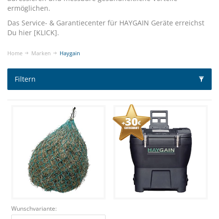
ermöglichen.
Das Service- & Garantiecenter für HAYGAIN Geräte erreichst
Du hier [
KLICK
].
Home
Marken
Haygain
Filtern
Wunschvariante: