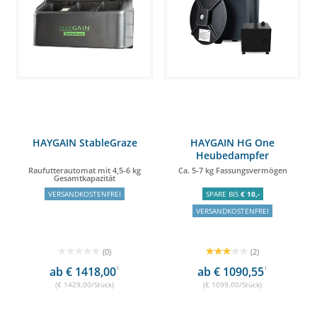
HAYGAIN StableGraze
HAYGAIN HG One
Heubedampfer
Raufutterautomat mit 4,5-6 kg
Ca. 5-7 kg Fassungsvermögen
Gesamtkapazität
VERSANDKOSTENFREI
SPARE BIS
€ 10,-
VERSANDKOSTENFREI
(0)
(2)
ab € 1418,00
1
ab € 1090,55
1
(€ 1429,00/Stück)
(€ 1099,00/Stück)