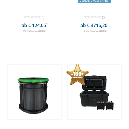
VERSANDKOSTENFREI
(0)
(0)
ab € 124,05
1
ab € 3716,20
1
(€ 125,00/Stück)
(€ 3745,00/Stück)