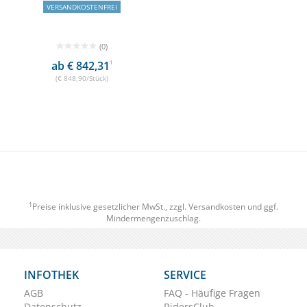
VERSANDKOSTENFREI
(0)
ab € 842,31
1
(€ 848,90/Stück)
1
Preise inklusive gesetzlicher MwSt., zzgl.
Versandkosten
und ggf.
Mindermengenzuschlag.
INFOTHEK
SERVICE
AGB
FAQ - Häufige Fragen
Datenschutz
RidersClub