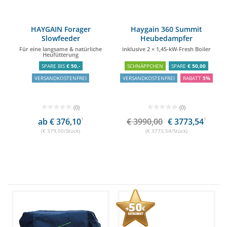
HAYGAIN Forager
Haygain 360 Summit
Slowfeeder
Heubedampfer
Für eine langsame & natürliche
inklusive 2 × 1,45‑kW-Fresh Boiler
Heufütterung
SPARE BIS
€ 50,-
SCHNÄPPCHEN
SPARE
€ 50,00
VERSANDKOSTENFREI
VERSANDKOSTENFREI
RABATT
5%
(0)
(0)
ab € 376,10
1
€ 3990,00
€ 3773,54
1
(€ 379,00/Stück)
(€ 3773,54/Stück)