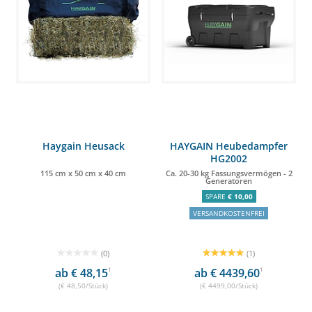
Haygain Heusack
HAYGAIN Heubedampfer
HG2002
115 cm x 50 cm x 40 cm
Ca. 20-30 kg Fassungsvermögen - 2
Generatoren
SPARE
€ 10,00
VERSANDKOSTENFREI
(0)
(1)
ab € 48,15
1
ab € 4439,60
1
(€ 48,50/Stück)
(€ 4499,00/Stück)