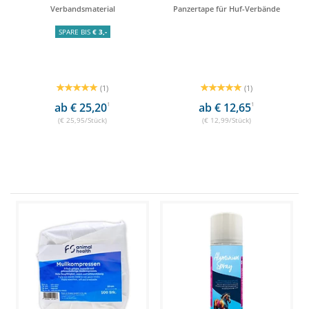
Verbandsmaterial
Panzertape für Huf-Verbände
SPARE BIS
€ 3,-
(1)
(1)
ab € 25,20
1
ab € 12,65
1
(€ 25,95/Stück)
(€ 12,99/Stück)