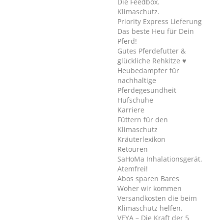
Die Feedbox.
Klimaschutz.
Priority Express Lieferung
Das beste Heu für Dein
Pferd!
Gutes Pferdefutter &
glückliche Rehkitze ♥
Heubedampfer für
nachhaltige
Pferdegesundheit
Hufschuhe
Karriere
Füttern für den
Klimaschutz
Kräuterlexikon
Retouren
SaHoMa Inhalationsgerät.
Atemfrei!
Abos sparen Bares
Woher wir kommen
Versandkosten die beim
Klimaschutz helfen.
VEYA – Die Kraft der 5