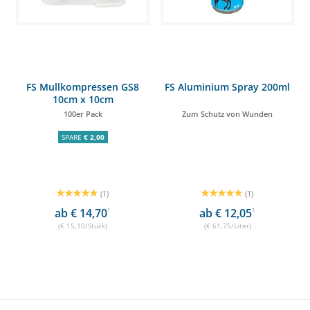
FS Mullkompressen GS8
FS Aluminium Spray 200ml
10cm x 10cm
100er Pack
Zum Schutz von Wunden
SPARE
€ 2,00
(1)
(1)
ab € 14,70
1
ab € 12,05
1
(€ 15,10/Stück)
(€ 61,75/Liter)