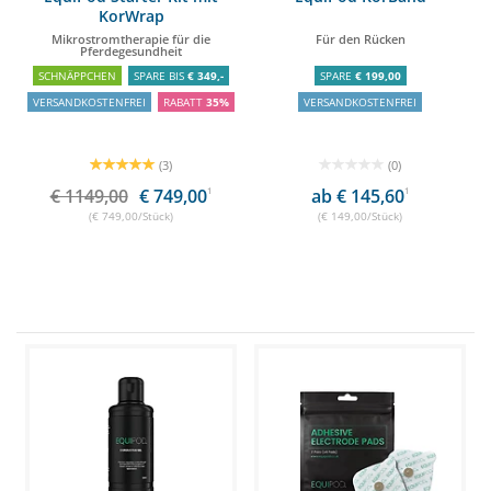
KorWrap
Mikrostromtherapie für die
Für den Rücken
Pferdegesundheit
SCHNÄPPCHEN
SPARE BIS
€ 349,-
SPARE
€ 199,00
VERSANDKOSTENFREI
RABATT
35%
VERSANDKOSTENFREI
(3)
(0)
€ 1149,00
€ 749,00
1
ab € 145,60
1
(€ 749,00/Stück)
(€ 149,00/Stück)