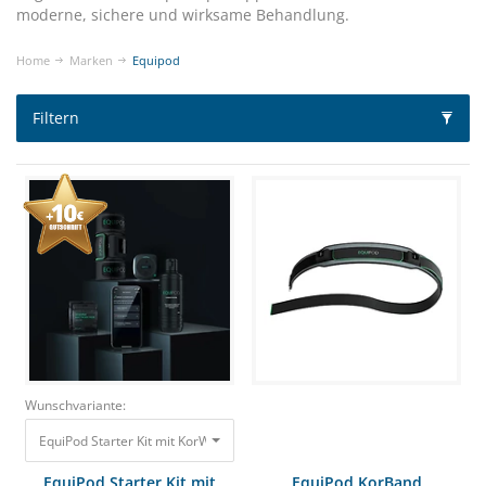
moderne, sichere und wirksame Behandlung.
Home
Marken
Equipod
Filtern
Wunschvariante:
EquiPod Starter Kit mit KorWrap Mikrostromtherapie für die Pferdegesun
EquiPod Starter Kit mit
EquiPod KorBand