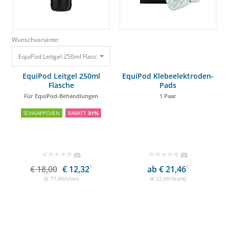
Wunschvariante:
EquiPod Leitgel 250ml Flasche Für EquiPod-Behandlungen
18,00 €
12,32 €
EquiPod Leitgel 250ml
EquiPod Klebeelektroden-
Flasche
Pads
Für EquiPod-Behandlungen
1 Paar
SCHNÄPPCHEN
RABATT
31%
(0)
(0)
€ 18,00
€ 12,32
1
ab € 21,46
1
(€ 77,00/Liter)
(€ 22,50/Stück)