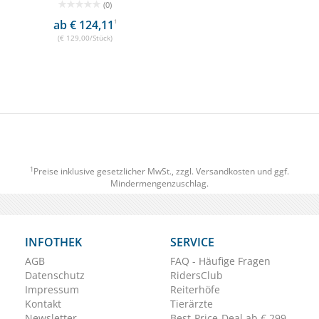
(0)
ab € 124,11
1
(€ 129,00/Stück)
1
Preise inklusive gesetzlicher MwSt., zzgl.
Versandkosten
und ggf.
Mindermengenzuschlag.
INFOTHEK
SERVICE
AGB
FAQ - Häufige Fragen
Datenschutz
RidersClub
Impressum
Reiterhöfe
Kontakt
Tierärzte
Newsletter
Best-Price-Deal ab € 299