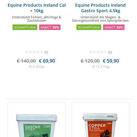
Equine Products Ireland Cal
Equine Products Ireland
+ 10kg
Gastro Sport 4,5kg
Unterstützt Fohlen, Jährlinge &
Unterstützt die Magen- &
Zuchtstuten
Darmgesundheit von Sportpferden
SCHNÄPPCHEN
RABATT
50%
SCHNÄPPCHEN
RABATT
50%
(0)
(0)
€ 140,00
€ 69,90
1
€ 120,00
€ 59,90
1
(€ 6,99/kg)
(€ 13,31/kg)