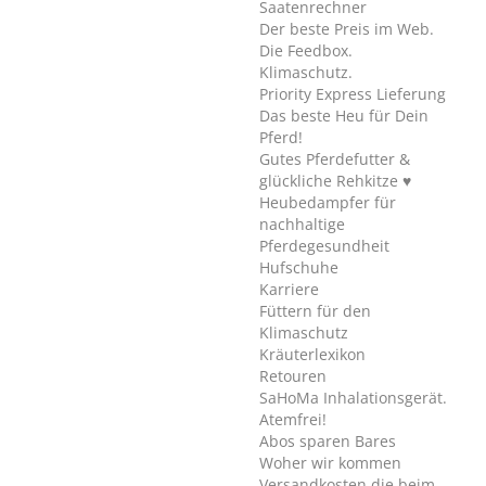
Saatenrechner
Der beste Preis im Web.
Die Feedbox.
Klimaschutz.
Priority Express Lieferung
Das beste Heu für Dein
Pferd!
Gutes Pferdefutter &
glückliche Rehkitze ♥
Heubedampfer für
nachhaltige
Pferdegesundheit
Hufschuhe
Karriere
Füttern für den
Klimaschutz
Kräuterlexikon
Retouren
SaHoMa Inhalationsgerät.
Atemfrei!
Abos sparen Bares
Woher wir kommen
Versandkosten die beim