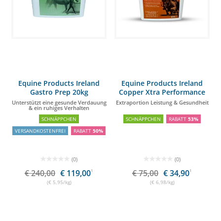
Equine Products Ireland
Equine Products Ireland
Gastro Prep 20kg
Copper Xtra Performance
5kg
Unterstützt eine gesunde Verdauung
Extraportion Leistung & Gesundheit
& ein ruhiges Verhalten
SCHNÄPPCHEN
SCHNÄPPCHEN
RABATT
53%
VERSANDKOSTENFREI
RABATT
50%
(0)
(0)
€ 240,00
€ 119,00
1
€ 75,00
€ 34,90
1
(€ 5,95/kg)
(€ 6,98/kg)