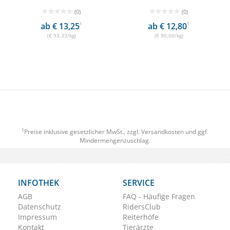
(0)
(0)
ab € 13,25
1
ab € 12,80
1
(€ 93,33/kg)
(€ 90,00/kg)
1
Preise inklusive gesetzlicher MwSt., zzgl.
Versandkosten
und ggf.
Mindermengenzuschlag.
INFOTHEK
SERVICE
AGB
FAQ - Häufige Fragen
Datenschutz
RidersClub
Impressum
Reiterhöfe
Kontakt
Tierärzte