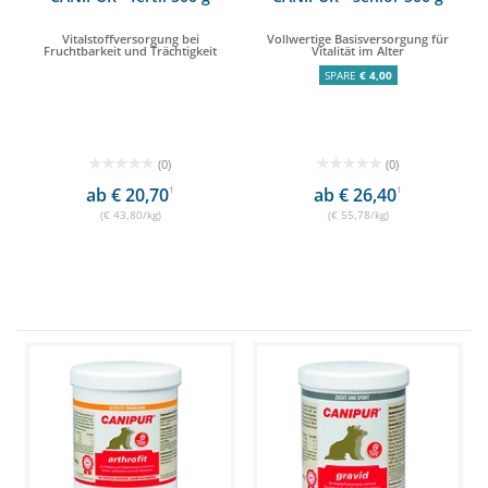
Vitalstoffversorgung bei
Vollwertige Basisversorgung für
Fruchtbarkeit und Trächtigkeit
Vitalität im Alter
SPARE
€ 4,00
(0)
(0)
ab € 20,70
1
ab € 26,40
1
(€ 43,80/kg)
(€ 55,78/kg)