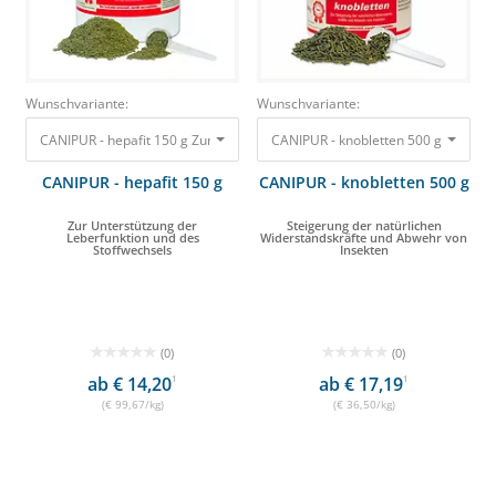
Wunschvariante:
Wunschvariante:
CANIPUR - hepafit 150 g Zur Unterstützung der Leberfunktion und des Sto
CANIPUR - knobletten 500 g Steiger
CANIPUR - hepafit 150 g
CANIPUR - knobletten 500 g
Zur Unterstützung der
Steigerung der natürlichen
Leberfunktion und des
Widerstandskräfte und Abwehr von
Stoffwechsels
Insekten
(0)
(0)
ab € 14,20
1
ab € 17,19
1
(€ 99,67/kg)
(€ 36,50/kg)