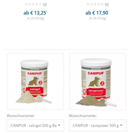
(0)
(0)
ab € 13,25
1
ab € 17,90
1
(€ 28,00/kg)
(€ 38,00/kg)
Wunschvariante:
Wunschvariante:
CANIPUR - calcigel 500 g Beseitigt Calciumdefizite für stabile Knochen un
CANIPUR - racepower 500 g Zur Stei