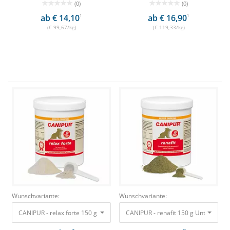
(0)
(0)
ab € 14,10
1
ab € 16,90
1
(€ 99,67/kg)
(€ 119,33/kg)
Wunschvariante:
Wunschvariante:
CANIPUR - relax forte 150 g Für innere Ruhe und mehr Gelassenheit
CANIPUR - renafit 150 g Unterstützu
17,40