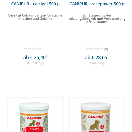
CANIPUR - calcigel 500 g
CANIPUR - racepower 500 g
Beseitigt Calciumdefizite für stabile
Zur Steigerung der
Knochen und Gelenke
Leistungsfähigkeit und Verbesserung
der Ausdauer
(0)
(0)
ab € 25,40
1
ab € 28,65
1
(€ 53,80/kg)
(€ 60,90/kg)