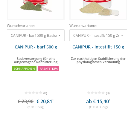
Wunschvariante:
Wunschvariante:
CANIPUR - barf 500 g Basisversorgung für eine ausgewogene Rohfütteru
CANIPUR - intestifit 150 g Zur nachh
CANIPUR - barf 500 g
CANIPUR - intestifit 150 g
Basisversorgung für eine
Zur nachhaltigen Stabilisierung der
ausgewogene Rohfütterung
physiologischen Verdauung
SCHNÄPPCHEN
RABATT
13%
(0)
(0)
€ 23,90
€ 20,81
1
ab € 15,40
1
(€ 41,62/kg)
(€ 108,33/kg)