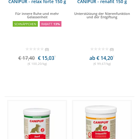
CANIPUR - relax forte 150 g
CANIPUR - renafit 150 g
Für innere Ruhe und mehr
Unterstützung der Nierenfunktion
Gelassenheit
und der Entgiftung
SCHNÄPPCHEN
RABATT
13%
(0)
(0)
€ 17,40
€ 15,03
1
ab € 14,20
1
(€ 100,20/kg)
(€ 99,67/kg)