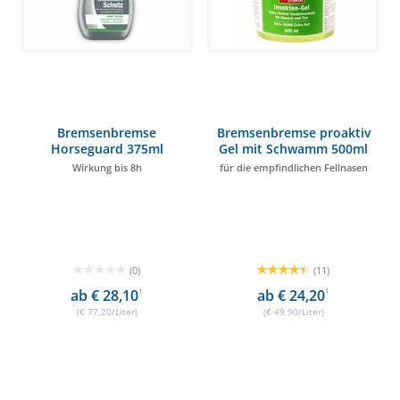
Bremsenbremse
Bremsenbremse proaktiv
Horseguard 375ml
Gel mit Schwamm 500ml
Wirkung bis 8h
für die empfindlichen Fellnasen
(0)
(11)
ab € 28,10
1
ab € 24,20
1
(€ 77,20/Liter)
(€ 49,90/Liter)