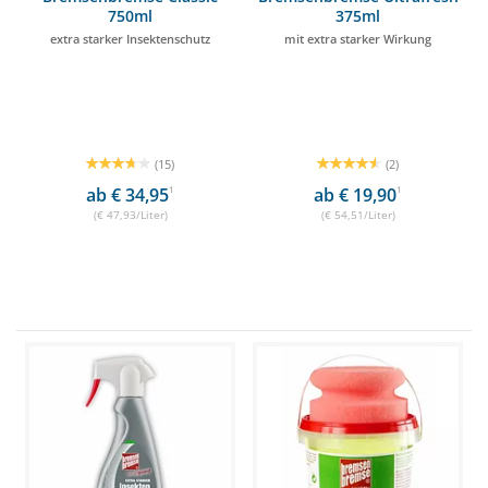
750ml
375ml
extra starker Insektenschutz
mit extra starker Wirkung
(15)
(2)
ab € 34,95
1
ab € 19,90
1
(€ 47,93/Liter)
(€ 54,51/Liter)