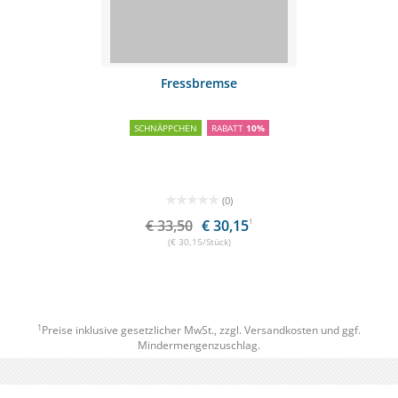
Fressbremse
SCHNÄPPCHEN
RABATT
10%
(0)
€ 33,50
€ 30,15
1
(€ 30,15/Stück)
1
Preise inklusive gesetzlicher MwSt., zzgl.
Versandkosten
und ggf.
Mindermengenzuschlag.