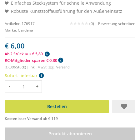
Einfaches Stecksystem für schnelle Anwendung
Robuste Kunststoffausführung für den Außeneinsatz
Artikelnr. 176917
(0) |
Bewertung schreiben
Marke:
Gardena
€ 6,00
Ab 2 Stück nur € 5,80
k
RC-Mitglieder sparen € 0,30
(€ 6,00/Stück) | inkl. MwSt. zzgl.
Versand
Sofort lieferbar
Menge
-
+
Bestellen
Kostenloser Versand ab € 119
Produkt abonnieren