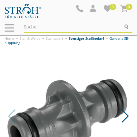
0
0
Navigation
ein-/ausblenden
Home
Stall & Weide
Stallbedarf
Sonstiger Stallbedarf
Gardena SB-
Kupplung