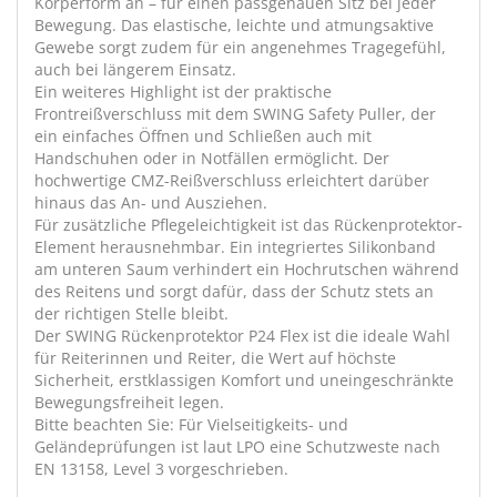
Körperform an – für einen passgenauen Sitz bei jeder
Bewegung. Das elastische, leichte und atmungsaktive
Gewebe sorgt zudem für ein angenehmes Tragegefühl,
auch bei längerem Einsatz.
Ein weiteres Highlight ist der praktische
Frontreißverschluss mit dem SWING Safety Puller, der
ein einfaches Öffnen und Schließen auch mit
Handschuhen oder in Notfällen ermöglicht. Der
hochwertige CMZ-Reißverschluss erleichtert darüber
hinaus das An- und Ausziehen.
Für zusätzliche Pflegeleichtigkeit ist das Rückenprotektor-
Element herausnehmbar. Ein integriertes Silikonband
am unteren Saum verhindert ein Hochrutschen während
des Reitens und sorgt dafür, dass der Schutz stets an
der richtigen Stelle bleibt.
Der SWING Rückenprotektor P24 Flex ist die ideale Wahl
für Reiterinnen und Reiter, die Wert auf höchste
Sicherheit, erstklassigen Komfort und uneingeschränkte
Bewegungsfreiheit legen.
Bitte beachten Sie: Für Vielseitigkeits- und
Geländeprüfungen ist laut LPO eine Schutzweste nach
EN 13158, Level 3 vorgeschrieben.