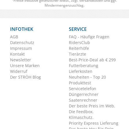
Preise inklusive gesetzlicher MwSt., zzgl.
Versandkosten
und ggf.
Mindermengenzuschlag.
INFOTHEK
SERVICE
AGB
FAQ - Häufige Fragen
Datenschutz
RidersClub
Impressum
Reiterhöfe
Kontakt
Tierärzte
Newsletter
Best-Price-Deal ab € 299
Unsere Marken
Futterberatung
Widerruf
Lieferkosten
Der STRÖH Blog
Neuheiten - Top 20
Produkttest
Servicetelefon
Düngerrechner
Saatenrechner
Der beste Preis im Web.
Die Feedbox.
Klimaschutz.
Priority Express Lieferung
Das beste Heu für Dein