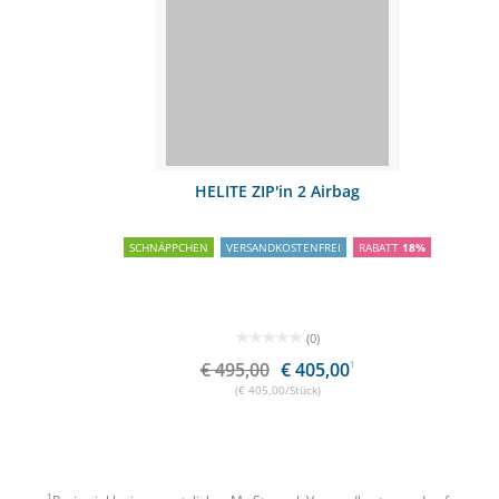
HELITE ZIP'in 2 Airbag
SCHNÄPPCHEN
VERSANDKOSTENFREI
RABATT
18%
(0)
€ 495,00
€ 405,00
1
(€ 405,00/Stück)
1