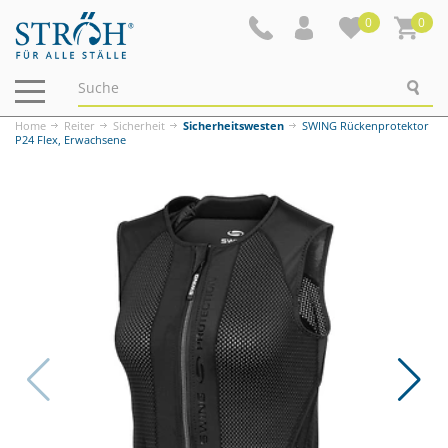
0
0
Navigation
ein-/ausblenden
Home
Reiter
Sicherheit
Sicherheitswesten
SWING Rückenprotektor
P24 Flex, Erwachsene