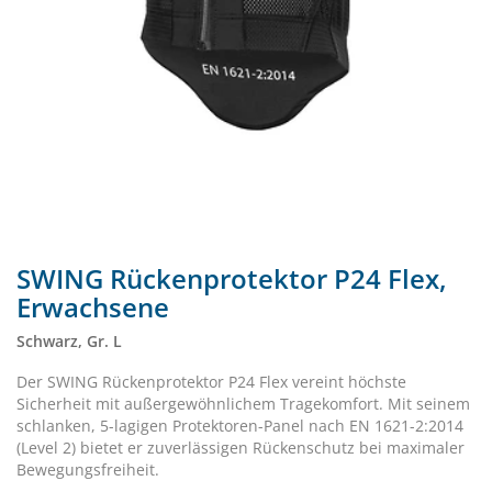
SWING Rückenprotektor P24 Flex,
Erwachsene
Schwarz, Gr. L
Der SWING Rückenprotektor P24 Flex vereint höchste
Sicherheit mit außergewöhnlichem Tragekomfort. Mit seinem
schlanken, 5-lagigen Protektoren-Panel nach EN 1621-2:2014
(Level 2) bietet er zuverlässigen Rückenschutz bei maximaler
Bewegungsfreiheit.