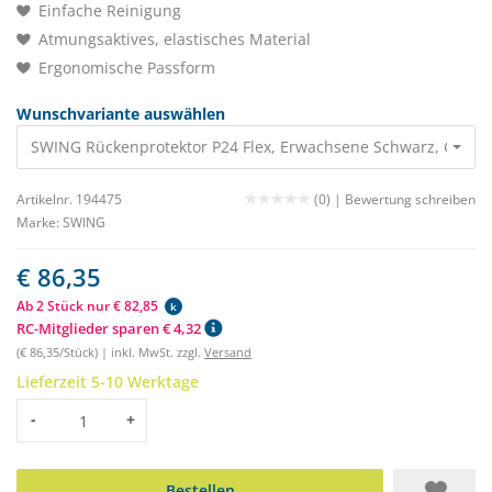
Einfache Reinigung
Atmungsaktives, elastisches Material
Ergonomische Passform
Wunschvariante auswählen
SWING Rückenprotektor P24 Flex, Erwachsene Schwarz, Gr. L 8
Artikelnr. 194475
(0) |
Bewertung schreiben
Marke:
SWING
€ 86,35
Ab 2 Stück nur € 82,85
k
RC-Mitglieder sparen € 4,32
(€ 86,35/Stück) | inkl. MwSt. zzgl.
Versand
Lieferzeit 5-10 Werktage
Menge
-
+
Bestellen