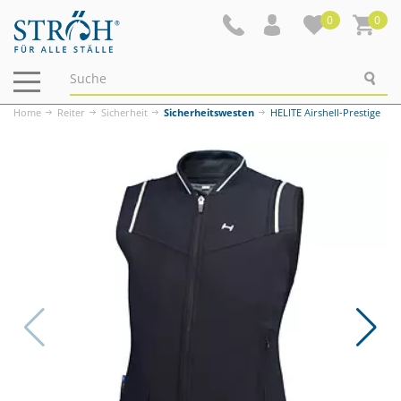
0
0
Navigation
ein-/ausblenden
Home
Reiter
Sicherheit
Sicherheitswesten
HELITE Airshell-Prestige