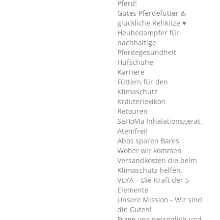
Pferd!
Gutes Pferdefutter &
glückliche Rehkitze ♥
Heubedampfer für
nachhaltige
Pferdegesundheit
Hufschuhe
Karriere
Füttern für den
Klimaschutz
Kräuterlexikon
Retouren
SaHoMa Inhalationsgerät.
Atemfrei!
Abos sparen Bares
Woher wir kommen
Versandkosten die beim
Klimaschutz helfen.
VEYA – Die Kraft der 5
Elemente
Unsere Mission - Wir sind
die Guten!
Frage uns persönlich und