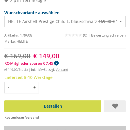
Zip'In-Technologie
Wunschvariante auswählen
HELITE Airshell-Prestige Child L, blau/schwarz
169,00 €
149,00 
Artikelnr. 179608
(0) |
Bewertung schreiben
Marke:
HELITE
€ 169,00
€ 149,00
RC-Mitglieder sparen € 7,45
(€ 149,00/Stück) | inkl. MwSt. zzgl.
Versand
Lieferzeit 5-10 Werktage
Menge
-
+
Bestellen
Kostenloser Versand