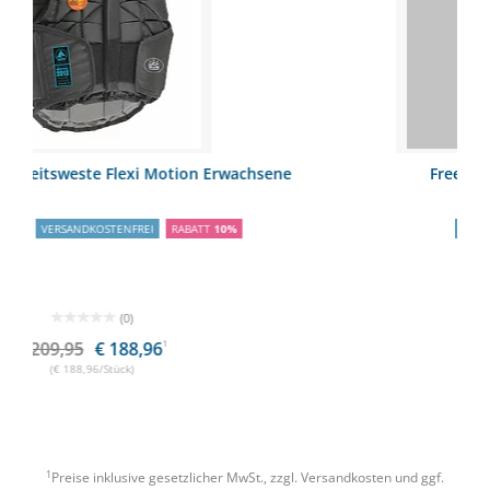
chsene
Freejump Airbag Weste
VERSANDKOSTENFREI
(0)
ab € 535,25
1
(€ 548,99/Stück)
1
Preise inklusive gesetzlicher MwSt., zzgl.
Versandkosten
und ggf.