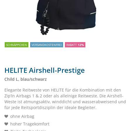
SCHNÄPPCHEN
VERSANDKOSTENFREI
RABATT
12%
HELITE Airshell-Prestige
Child L, blau/schwarz
Elegante Reitweste von HELITE für die Kombination mit den
Zip‘In Airbags 1 & 2 oder als alleinige Reitweste. Die Airshell-
Weste ist atmungsaktiv, winddicht und wasserabweisend und
für jede Reitsportdisziplin der ideale Begleiter.
ohne Airbag
hoher Tragekomfort