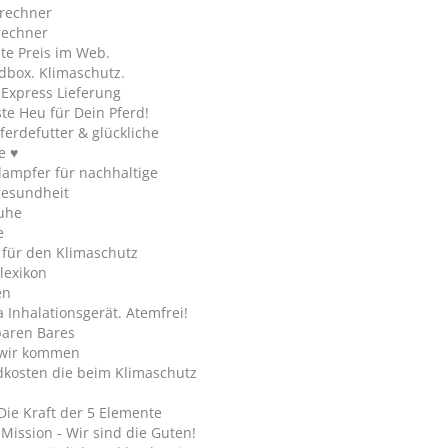
rechner
rechner
te Preis im Web.
dbox. Klimaschutz.
y Express Lieferung
te Heu für Dein Pferd!
ferdefutter & glückliche
e ♥
ampfer für nachhaltige
gesundheit
uhe
e
 für den Klimaschutz
lexikon
en
Inhalationsgerät. Atemfrei!
paren Bares
wir kommen
dkosten die beim Klimaschutz
Die Kraft der 5 Elemente
Mission - Wir sind die Guten!