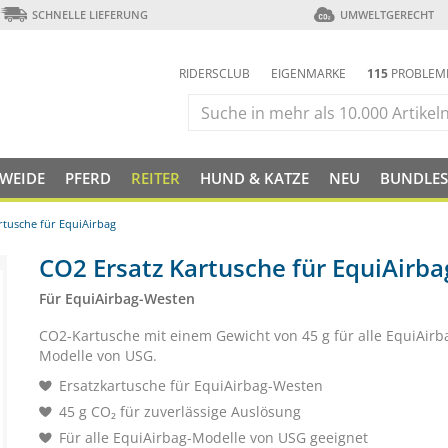
SCHNELLE LIEFERUNG
UMWELTGERECHT
RIDERSCLUB
EIGENMARKE
115
PROBLEM
 WEIDE
PFERD
REITER
HUND & KATZE
NEU
BUNDLES
rtusche für EquiAirbag
CO2 Ersatz Kartusche für EquiAirba
Für EquiAirbag-Westen
CO2-Kartusche mit einem Gewicht von 45 g für alle EquiAir
Modelle von USG.
Ersatzkartusche für EquiAirbag-Westen
45 g CO₂ für zuverlässige Auslösung
Für alle EquiAirbag-Modelle von USG geeignet