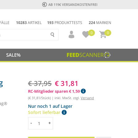
AB 119€ VERSANDKOSTENFREI
FÄLLE
10283
ARTIKEL
193
PRODUKTTESTS
224
MARKEN
0
0
SALE%
g
€ 37,95
€ 31,81
RC-Mitglieder sparen € 1,59
(€ 31,81/Stück) | inkl. MwSt. zzgl.
Versand
bag®
Nur noch 1 auf Lager
Sofort lieferbar
Menge
-
+