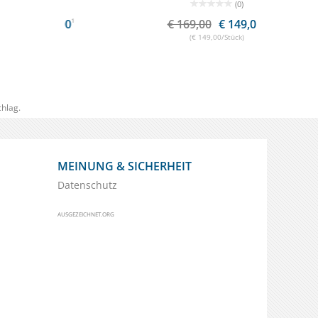
(0)
,00
1
€ 169,00
€ 149,00
1
€ 
(€ 149,00/Stück)
hlag.
MEINUNG & SICHERHEIT
Datenschutz
AUSGEZEICHNET.ORG