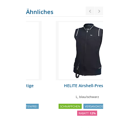
Ähnliches
estige
HELITE Airshell-Prestige
Covallie
L, blau/schwarz
OSTENFREI
SCHNÄPPCHEN
VERSANDKOSTENFREI
SCHNÄPP
RABATT
12%