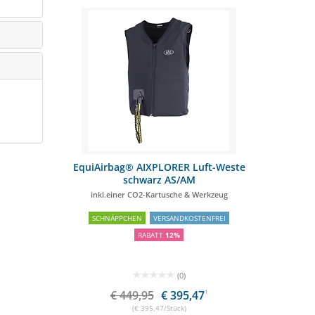
EquiAirbag® AIXPLORER Luft-Weste
schwarz AS/AM
inkl.einer CO2-Kartusche & Werkzeug
SCHNÄPPCHEN
VERSANDKOSTENFREI
RABATT
12%
(0)
€ 449,95
€ 395,47
1
(€ 395,47/Stück)