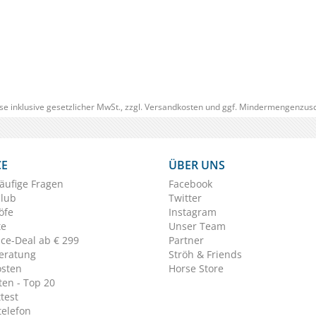
(0)
€ 169,00
€ 149
(€ 149,00/Stück)
se inklusive gesetzlicher MwSt., zzgl.
Versandkosten
und ggf. Mindermengenzusc
CE
ÜBER UNS
äufige Fragen
Facebook
Club
Twitter
öfe
Instagram
te
Unser Team
ice-Deal ab € 299
Partner
eratung
Ströh & Friends
osten
Horse Store
en - Top 20
test
telefon