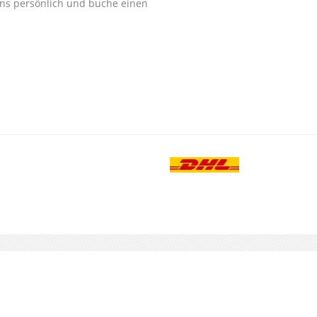
ns persönlich und buche einen
.
-TELEFON
0180 - 23 88 888
Besuche uns au