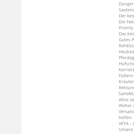
Dünger
Saaten
Der bes
Die Fee
Priorit
Das bes
Gutes P
Rehkitz
Heubed
Pferde
Hufsch
Karrier
Füttern
Kräuter
Retour
SaHoMa 
Abos s
Woher 
Versan
helfen.
VEYA – 
Unsere 