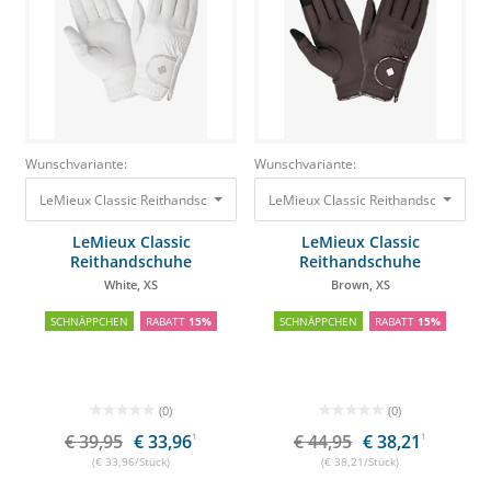
Wunschvariante:
Wunschvariante:
LeMieux Classic Reithandschuhe White, XS
LeMieux Classic Reithandschuhe Br
39,95 €
33,96 €
LeMieux Classic
LeMieux Classic
Reithandschuhe
Reithandschuhe
White, XS
Brown, XS
SCHNÄPPCHEN
RABATT
15%
SCHNÄPPCHEN
RABATT
15%
(0)
(0)
€ 39,95
€ 33,96
1
€ 44,95
€ 38,21
1
(€ 33,96/Stück)
(€ 38,21/Stück)