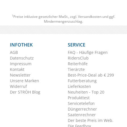
1
Preise inklusive gesetzlicher MwSt., zzgl.
Versandkosten
und ggf.
Mindermengenzuschlag.
INFOTHEK
SERVICE
AGB
FAQ - Häufige Fragen
Datenschutz
RidersClub
Impressum
Reiterhöfe
Kontakt
Tierärzte
Newsletter
Best-Price-Deal ab € 299
Unsere Marken
Futterberatung
Widerruf
Lieferkosten
Der STRÖH Blog
Neuheiten - Top 20
Produkttest
Servicetelefon
Düngerrechner
Saatenrechner
Der beste Preis im Web.
Die Feedbox.