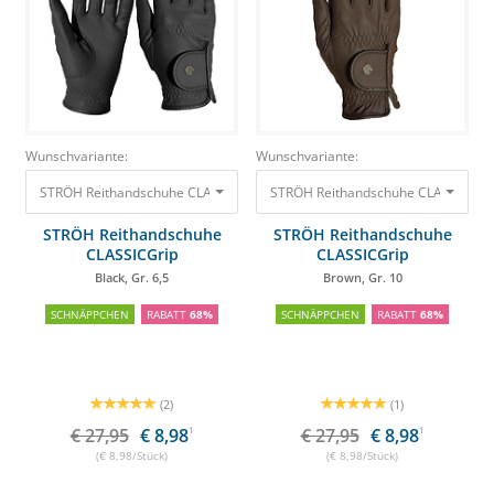
Wunschvariante:
Wunschvariante:
STRÖH Reithandschuhe CLASSICGrip Black, Gr. 6,5
STRÖH Reithandschuhe CLASSICGrip
27,95 €
8,98 €
STRÖH Reithandschuhe
STRÖH Reithandschuhe
CLASSICGrip
CLASSICGrip
Black, Gr. 6,5
Brown, Gr. 10
SCHNÄPPCHEN
RABATT
68%
SCHNÄPPCHEN
RABATT
68%
(2)
(1)
€ 27,95
€ 8,98
1
€ 27,95
€ 8,98
1
(€ 8,98/Stück)
(€ 8,98/Stück)