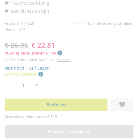
Touchscreen-fähig
Sportliches Design
Artikelnr. 174029
(0) |
Bewertung schreiben
Marke:
USG
€ 26,95
€ 22,81
RC-Mitglieder sparen € 1,14
(€ 22,81/Stück) | inkl. MwSt. zzgl.
Versand
Nur noch 1 auf Lager
Sofort lieferbar
Menge
-
+
Bestellen
Kostenloser Versand ab € 119
Produkt abonnieren