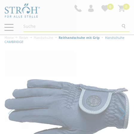
0
0
Navigation
ein-/ausblenden
Home
Reiter
Handschuhe
Reithandschuhe mit Grip
Handschuhe
CAMBRIDGE