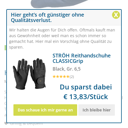
X
Hier geht’s oft günstiger ohne
Qualitätsverlust.
Wir halten die Augen für Dich offen. Oftmals kauft man
aus Gewohnheit oder weil man es schon immer so
gemacht hat. Hier mal ein Vorschlag ohne Qualität zu
sparen.
SCHNÄPPCHEN
RABATT
15%
STRÖH Reithandschuhe
CLASSICGrip
Black, Gr. 6,5
Handschuhe CAMBRIDGE
(2)
Marine, Gr. XS
Du sparst dabei
Sportlichkeit trifft auf klassisches, schlichtes Design. Der
€ 13,83/Stück
Handschuh Cambridge bietet angenehmen Tragekomfort und
Griffigkeit für eine optimale Zügelführung. Durch
Touchscreen-kompatibles Material kann mit dem Handschuh
Das schaue ich mir gerne an
Ich bleibe hier
auch ein Smartphone bedient werden!
Griffig & bequem