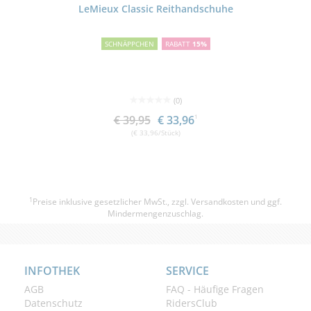
LeMieux Classic Reithandschuhe
SCHNÄPPCHEN
RABATT
15%
(0)
€ 39,95
€ 33,96
1
(€ 33,96/Stück)
1
Preise inklusive gesetzlicher MwSt., zzgl.
Versandkosten
und ggf.
Mindermengenzuschlag.
INFOTHEK
SERVICE
AGB
FAQ - Häufige Fragen
Datenschutz
RidersClub