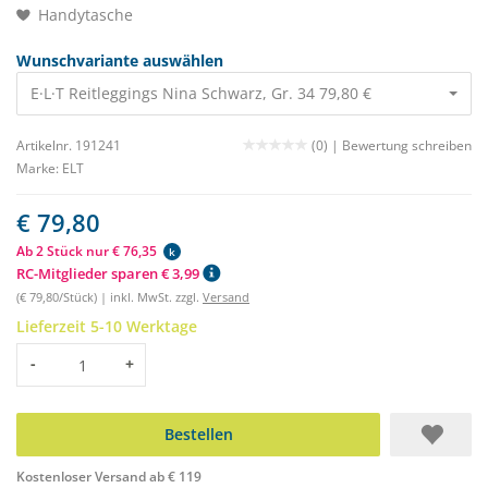
Handytasche
Wunschvariante auswählen
E·L·T Reitleggings Nina Schwarz, Gr. 34 79,80 €
Artikelnr. 191241
(0) |
Bewertung schreiben
Marke:
ELT
€ 79,80
Ab 2 Stück nur € 76,35
k
RC-Mitglieder sparen € 3,99
(€ 79,80/Stück) | inkl. MwSt. zzgl.
Versand
Lieferzeit 5-10 Werktage
Menge
-
+
Bestellen
Kostenloser Versand ab € 119