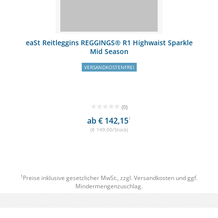
eaSt Reitleggins REGGINGS® R1 Highwaist Sparkle
Mid Season
VERSANDKOSTENFREI
(0)
ab € 142,15
1
(€ 149,00/Stück)
1
Preise inklusive gesetzlicher MwSt., zzgl.
Versandkosten
und ggf.
Mindermengenzuschlag.