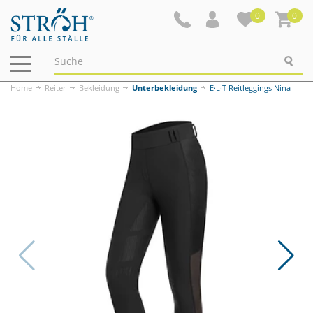
0
0
Navigation
ein-/ausblenden
Home
Reiter
Bekleidung
Unterbekleidung
E·L·T Reitleggings Nina