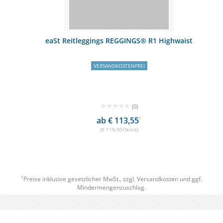
eaSt Reitleggings REGGINGS® R1 Highwaist
VERSANDKOSTENFREI
(0)
ab € 113,55
1
(€ 119,00/Stück)
1
Preise inklusive gesetzlicher MwSt., zzgl.
Versandkosten
und ggf.
Mindermengenzuschlag.