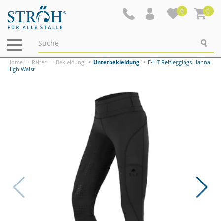
0
0
Navigation
ein-/ausblenden
Home
Reiter
Bekleidung
Unterbekleidung
E·L·T Reitleggings Hanna
High Waist