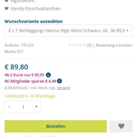
Figurbetont
Handy-Einschubtaschen
Wunschvariante auswählen
E·L·T Reitleggings Hanna High Waist Schwarz, Gr. 36 89,80 €
Artikelnr. 191222
(0) |
Bewertung schreiben
Marke:
ELT
€ 89,80
Ab 2 Stück nur € 85,95
k
RC-Mitglieder sparen € 4,49
(€ 89,80/Stück) | inkl. MwSt. zzgl.
Versand
Lieferzeit 5-10 Werktage
Menge
-
+
Bestellen