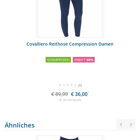
Covalliero Reithose Compression Damen
SCHNÄPPCHEN
RABATT
60%
(0)
€ 89,99
€ 36,00
1
(€ 36,00/Stück)
Ähnliches