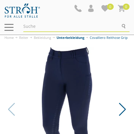
0
0
Navigation
ein-/ausblenden
Home
Reiter
Bekleidung
Unterbekleidung
Covalliero Reithose Grip