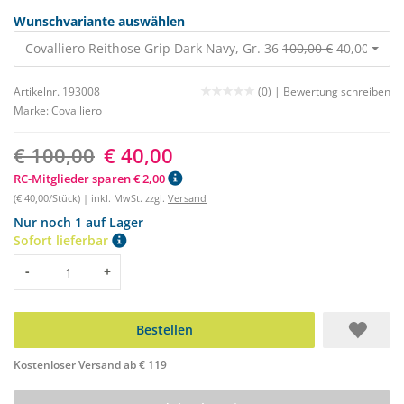
Wunschvariante auswählen
Covalliero Reithose Grip Dark Navy, Gr. 36
100,00 €
40,00 €
Artikelnr. 193008
(0) |
Bewertung schreiben
Marke:
Covalliero
€ 100,00
€ 40,00
RC-Mitglieder sparen € 2,00
(€ 40,00/Stück) | inkl. MwSt. zzgl.
Versand
Nur noch 1 auf Lager
Sofort lieferbar
Menge
-
+
Bestellen
Kostenloser Versand ab € 119