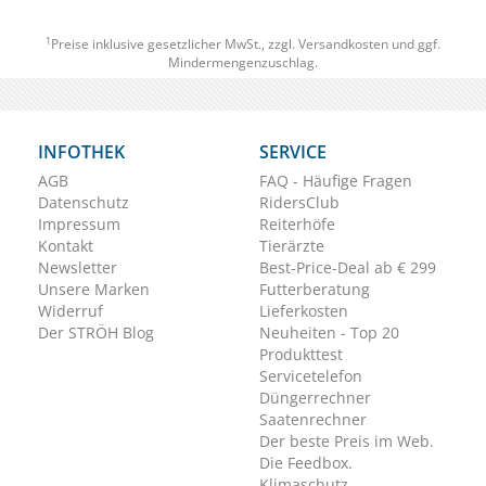
1
Preise inklusive gesetzlicher MwSt., zzgl.
Versandkosten
und ggf.
Mindermengenzuschlag.
INFOTHEK
SERVICE
AGB
FAQ - Häufige Fragen
Datenschutz
RidersClub
Impressum
Reiterhöfe
Kontakt
Tierärzte
Newsletter
Best-Price-Deal ab € 299
Unsere Marken
Futterberatung
Widerruf
Lieferkosten
Der STRÖH Blog
Neuheiten - Top 20
Produkttest
Servicetelefon
Düngerrechner
Saatenrechner
Der beste Preis im Web.
Die Feedbox.
Klimaschutz.