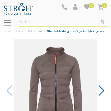
0
0
Navigation
ein-/ausblenden
Home
Reiter
Bekleidung
Oberbekleidung
eaSt Jacke Hybrid Jersey