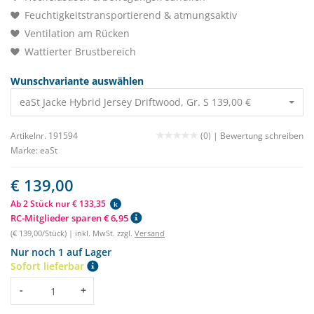
Feuchtigkeitstransportierend & atmungsaktiv
Ventilation am Rücken
Wattierter Brustbereich
Wunschvariante auswählen
eaSt Jacke Hybrid Jersey Driftwood, Gr. S 139,00 €
Artikelnr. 191594
(0) |
Bewertung schreiben
Marke:
eaSt
€ 139,00
Ab 2 Stück nur € 133,35
k
RC-Mitglieder sparen € 6,95
(€ 139,00/Stück) | inkl. MwSt. zzgl.
Versand
Nur noch 1 auf Lager
Sofort lieferbar
Menge
-
+