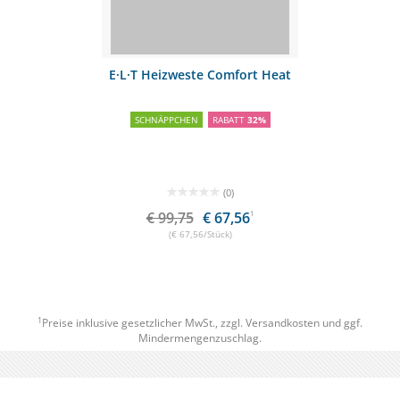
E·L·T Heizweste Comfort Heat
SCHNÄPPCHEN
RABATT
32%
(0)
€ 99,75
€ 67,56
1
(€ 67,56/Stück)
1
Preise inklusive gesetzlicher MwSt., zzgl.
Versandkosten
und ggf.
Mindermengenzuschlag.