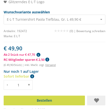
Glitzerndes E·L·T Logo
Wunschvariante auswählen
E·L·T Turniershirt Paola Tiefblau, Gr. L 49,90 €
Artikelnr. 192472
(0) |
Bewertung schreiben
Marke:
E·L·T
€ 49,90
Ab 2 Stück nur € 47,70
k
RC-Mitglieder sparen € 2,50
(€ 49,90/Stück) | inkl. MwSt. zzgl.
Versand
Nur noch 1 auf Lager
Sofort lieferbar
Menge
-
+
Bestellen