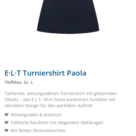
E·L·T Turniershirt Paola
Tiefblau, Gr. L
Tailliertes, atmungsaktives Turniershirt mit glitzernden
Details – das E.L.T. Shirt Paola kombiniert Funktion mit
stilvollem Design für den perfekten Auftritt.
Atmungsaktiv & elastisch
Taillierte Passform mit elegantem Stehkragen
Mit feinen Strasssteinchen