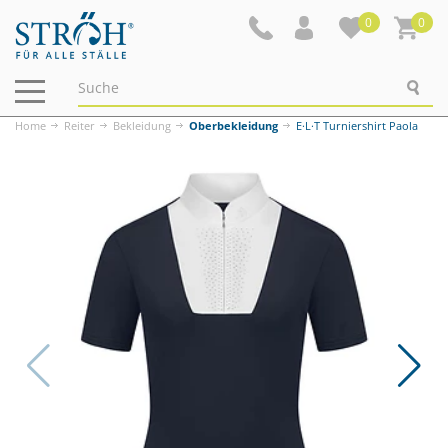
0
0
Navigation
ein-/ausblenden
Home
Reiter
Bekleidung
Oberbekleidung
E·L·T Turniershirt Paola