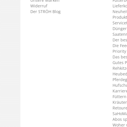
Unsere Marken
Futterb
Widerruf
Lieferk
Der STRÖH Blog
Neuheit
Produkt
Service
Dünger
Saaten
Der bes
Die Fee
Priorit
Das bes
Gutes P
Rehkitz
Heubed
Pferde
Hufsch
Karrier
Füttern
Kräuter
Retour
SaHoMa 
Abos s
Woher 