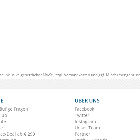
SCHNÄPPCHEN
RABA
(0)
€ 69,95
€ 59,
(€ 59,46/Stück)
se inklusive gesetzlicher MwSt., zzgl.
Versandkosten
und ggf. Mindermengenzusc
CE
ÜBER UNS
äufige Fragen
Facebook
Club
Twitter
öfe
Instagram
te
Unser Team
ice-Deal ab € 299
Partner