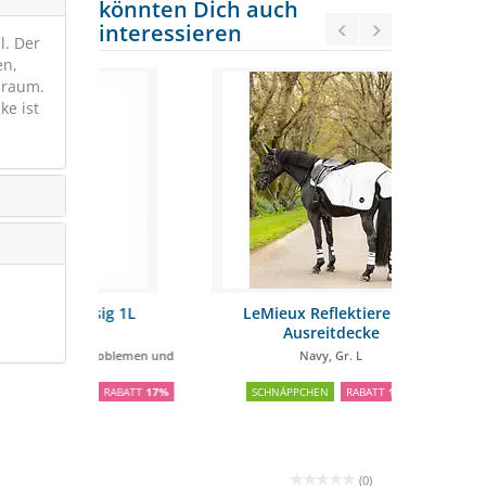
könnten Dich auch
interessieren
l. Der
en,
uraum.
ke ist
ssig 1L
LeMieux Reflektierende
LeMieux Fl
Ausreitdecke
sproblemen und
Navy, Gr. L
RABATT
17%
SCHNÄPPCHEN
RABATT
16%
SCH
(0)