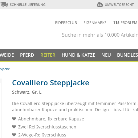
SCHNELLE LIEFERUNG
UMWELTGERECHT
RIDERSCLUB
EIGENMARKE
115
PROBLEM
 WEIDE
PFERD
REITER
HUND & KATZE
NEU
BUNDLES
pjacke
Covalliero Steppjacke
Schwarz, Gr. L
Die Covalliero Steppjacke überzeugt mit femininer Passform,
abnehmbarer Kapuze und praktischem Design – ideal für kal
Abnehmbare, fixierbare Kapuze
Zwei Reißverschlusstaschen
2-Wege-Reißverschluss