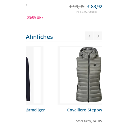
90
1
€ 99,95
€ 83,92
1
€
(€ 83,92/Stück)
026 23:59 Uhr
Ähnliches
gärmeliger
Covalliero Steppweste
LeMieux 
Steel Grey, Gr. XS