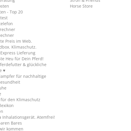
eratung
Ströh & Friends
osten
Horse Store
en - Top 20
test
telefon
rechner
rechner
te Preis im Web.
dbox. Klimaschutz.
y Express Lieferung
te Heu für Dein Pferd!
ferdefutter & glückliche
e ♥
ampfer für nachhaltige
gesundheit
uhe
e
 für den Klimaschutz
lexikon
en
Inhalationsgerät. Atemfrei!
paren Bares
wir kommen