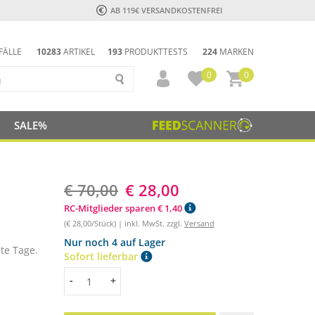
AB 119€ VERSANDKOSTENFREI
FÄLLE
10283
ARTIKEL
193
PRODUKTTESTS
224
MARKEN
0
0
SALE%
€ 70,00
€ 28,00
RC-Mitglieder sparen € 1,40
(€ 28,00/Stück) | inkl. MwSt. zzgl.
Versand
Nur noch 4 auf Lager
te Tage.
Sofort lieferbar
Menge
-
+