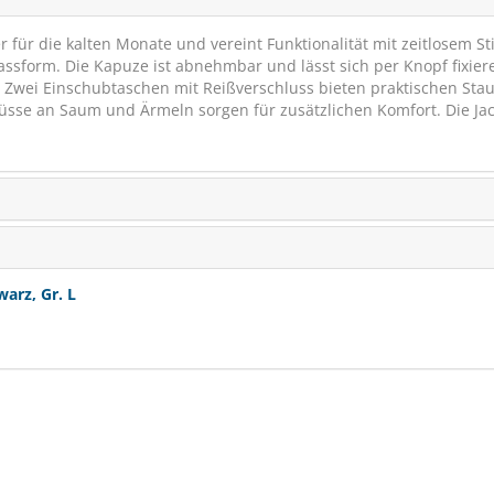
r für die kalten Monate und vereint Funktionalität mit zeitlosem Sti
 Passform. Die Kapuze ist abnehmbar und lässt sich per Knopf fixier
. Zwei Einschubtaschen mit Reißverschluss bieten praktischen Sta
üsse an Saum und Ärmeln sorgen für zusätzlichen Komfort. Die Jac
arz, Gr. L
STRÖH Atemluft flü
Ergänzungsfutter bei Atemweg
Husten
SCHNÄPPCHEN
SPARE BIS
€ 50,-
(44)