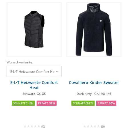
Wunschvariante:
E·L·T Heizweste Comfort Heat Schwarz, Gr. XS
99,75 €
67,56 €
E·L·T Heizweste Comfort
Covalliero Kinder Sweater
Heat
Schwarz, Gr. XS
Dark navy , Gr.140/ 146
SCHNÄPPCHEN
RABATT
32%
SCHNÄPPCHEN
RABATT
60%
(0)
(0)