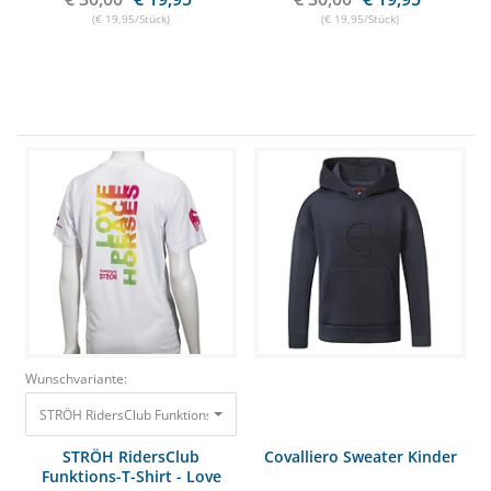
(€ 19,95/Stück)
(€ 19,95/Stück)
Wunschvariante:
STRÖH RidersClub Funktions-T-Shirt - Love Peace Horses Gr. S
30,00 €
19,
STRÖH RidersClub
Covalliero Sweater Kinder
Funktions-T-Shirt - Love