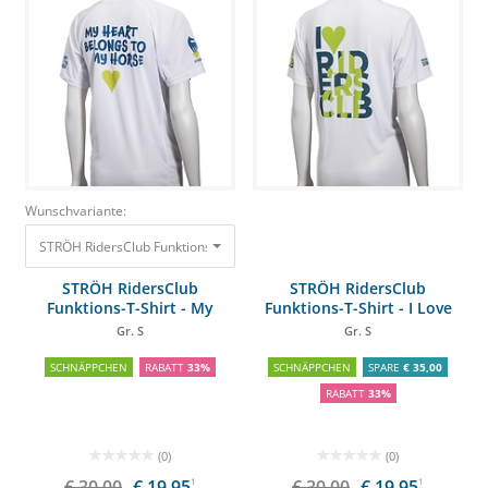
Wunschvariante:
STRÖH RidersClub Funktions-T-Shirt - My Heart belongs to my Horse Gr. S
STRÖH RidersClub
STRÖH RidersClub
Funktions-T-Shirt - My
Funktions-T-Shirt - I Love
Heart belongs to my Horse
RidersClub
Gr. S
Gr. S
SCHNÄPPCHEN
RABATT
33%
SCHNÄPPCHEN
SPARE
€ 35,00
RABATT
33%
(0)
(0)
€ 30,00
€ 19,95
1
€ 30,00
€ 19,95
1