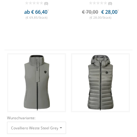
(0)
(0)
ab € 66,40
1
€ 70,00
€ 28,00
1
(€ 69,85/Stück)
(€ 28,00/Stück)
Wunschvariante:
Covalliero Weste Steel Grey, Gr. XL
70,00 €
28,00 €