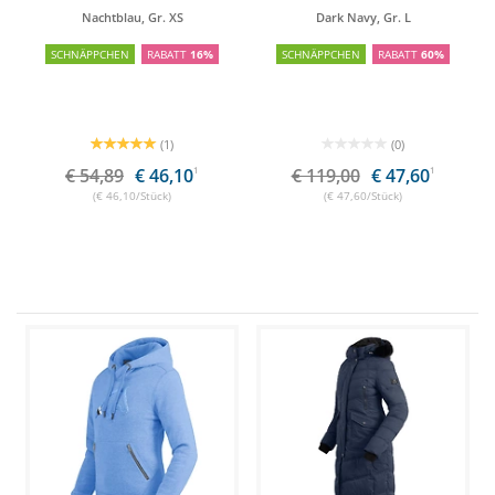
Nachtblau, Gr. XS
Dark Navy, Gr. L
SCHNÄPPCHEN
RABATT
16%
SCHNÄPPCHEN
RABATT
60%
(1)
(0)
€ 54,89
€ 46,10
1
€ 119,00
€ 47,60
1
(€ 46,10/Stück)
(€ 47,60/Stück)