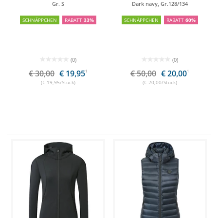
Peace Horses
Gr. S
Dark navy, Gr.128/134
SCHNÄPPCHEN
RABATT
33%
SCHNÄPPCHEN
RABATT
60%
(0)
(0)
€ 30,00
€ 19,95
1
€ 50,00
€ 20,00
1
(€ 19,95/Stück)
(€ 20,00/Stück)