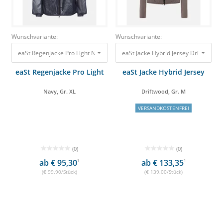
Wunschvariante:
Wunschvariante:
eaSt Regenjacke Pro Light Navy, Gr. XL 99,90 €
eaSt Jacke Hybrid Jersey Driftwood, 
eaSt Regenjacke Pro Light
eaSt Jacke Hybrid Jersey
Navy, Gr. XL
Driftwood, Gr. M
VERSANDKOSTENFREI
(0)
(0)
ab € 95,30
1
ab € 133,35
1
(€ 99,90/Stück)
(€ 139,00/Stück)