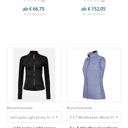
(0)
(0)
ab € 66,75
1
ab € 152,05
1
(€ 69,90/Stück)
(€ 159,00/Stück)
Wunschvariante:
Wunschvariante:
eaSt Jacke Light Jersey Gr. XL, Schwarz 99,90 €
E·L·T Windbreaker Weste Palma Blau