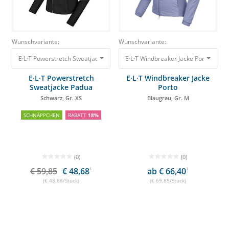
Wunschvariante:
Wunschvariante:
E·L·T Powerstretch Sweatjacke Padua Schwarz, Gr. XS
E·L·T Windbreaker Jacke Porto Blaug
59,85 €
48,68 €
E·L·T Powerstretch
E·L·T Windbreaker Jacke
Sweatjacke Padua
Porto
Schwarz, Gr. XS
Blaugrau, Gr. M
SCHNÄPPCHEN
RABATT
18%
(0)
(0)
€ 59,85
€ 48,68
1
ab € 66,40
1
(€ 48,68/Stück)
(€ 69,85/Stück)