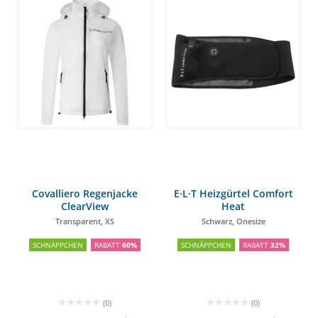
Covalliero Regenjacke
E·L·T Heizgürtel Comfort
ClearView
Heat
Transparent, XS
Schwarz, Onesize
SCHNÄPPCHEN
RABATT
60%
SCHNÄPPCHEN
RABATT
32%
(0)
(0)