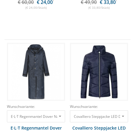
€ 60,00
€ 24,00
1
€ 49,90
€ 33,80
1
(€ 24,00/Stück)
(€ 33,80/Stück)
Wunschvariante:
Wunschvariante:
E·L·T Regenmantel Dover Nachtblau, Gr. XS
54,89 €
46,10 €
Covalliero Steppjacke LE
E·L·T Regenmantel Dover
Covalliero Steppjacke LED