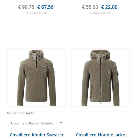
€ 99,75
€ 67,56
1
€ 55,00
€ 22,00
1
(€ 67,56/Stück)
(€ 22,00/Stück)
Wunschvariante:
Covalliero Kinder Sweater Taupe, Gr.128/ 134
55,00 €
22,00 €
Covalliero Kinder Sweater
Covalliero Hoodie Jacke