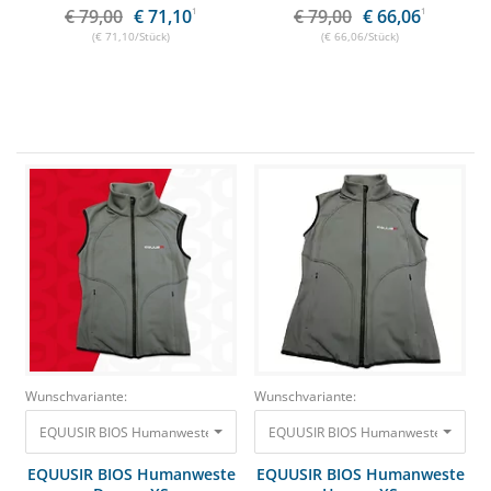
€ 79,00
€ 71,10
1
€ 79,00
€ 66,06
1
(€ 71,10/Stück)
(€ 66,06/Stück)
Wunschvariante:
Wunschvariante:
EQUUSIR BIOS Humanweste Damen XS inklusive Steuergerät + Powerban
EQUUSIR BIOS Humanweste Herren X
EQUUSIR BIOS Humanweste
EQUUSIR BIOS Humanweste