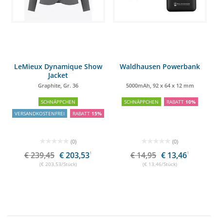
LeMieux Dynamique Show
Waldhausen Powerbank
Jacket
Graphite, Gr. 36
5000mAh, 92 x 64 x 12 mm
SCHNÄPPCHEN
SCHNÄPPCHEN
RABATT
10%
VERSANDKOSTENFREI
RABATT
15%
(0)
(0)
€ 239,45
€ 203,53
1
€ 14,95
€ 13,46
1
(€ 203,53/Stück)
(€ 13,46/Stück)