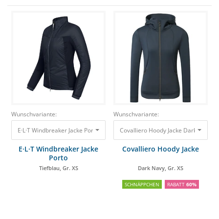
Wunschvariante:
Wunschvariante:
E·L·T Windbreaker Jacke Porto Tiefblau, Gr. XS 69,85 €
E·L·T Windbreaker Jacke
Covalliero Hoody Jacke
Porto
Tiefblau, Gr. XS
Dark Navy, Gr. XS
SCHNÄPPCHEN
RABATT
60%