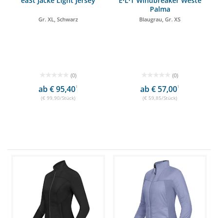
eaSt Jacke Light Jersey
E·L·T Windbreaker Weste
Palma
Gr. XL, Schwarz
Blaugrau, Gr. XS
(0)
(0)
ab € 95,40
1
ab € 57,00
1
(€ 99,90/Stück)
(€ 59,85/Stück)