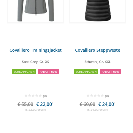
Covalliero Trainingsjacket
Covalliero Steppweste
Steel Grey, Gr. XS
Schwarz, Gr. XXL
SCHNÄPPCHEN
RABATT
60%
SCHNÄPPCHEN
RABATT
60%
(0)
(0)
€ 55,00
€ 22,00
1
€ 60,00
€ 24,00
1
(€ 22,00/Stück)
(€ 24,00/Stück)