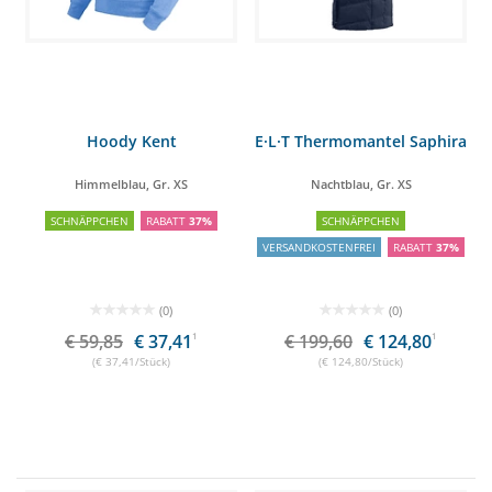
Hoody Kent
E·L·T Thermomantel Saphira
Himmelblau, Gr. XS
Nachtblau, Gr. XS
SCHNÄPPCHEN
RABATT
37%
SCHNÄPPCHEN
VERSANDKOSTENFREI
RABATT
37%
(0)
(0)
€ 59,85
€ 37,41
1
€ 199,60
€ 124,80
1
(€ 37,41/Stück)
(€ 124,80/Stück)