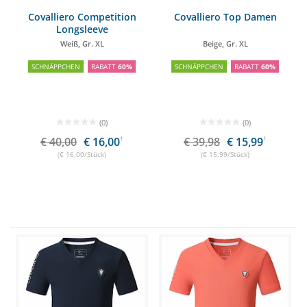
Covalliero Competition
Covalliero Top Damen
Longsleeve
Weiß, Gr. XL
Beige, Gr. XL
SCHNÄPPCHEN
RABATT
60%
SCHNÄPPCHEN
RABATT
60%
(0)
(0)
€ 40,00
€ 16,00
1
€ 39,98
€ 15,99
1
(€ 16,00/Stück)
(€ 15,99/Stück)