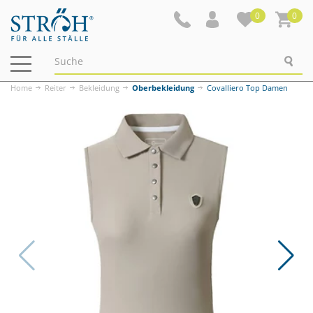
0
0
Navigation
ein-/ausblenden
Home
Reiter
Bekleidung
Oberbekleidung
Covalliero Top Damen