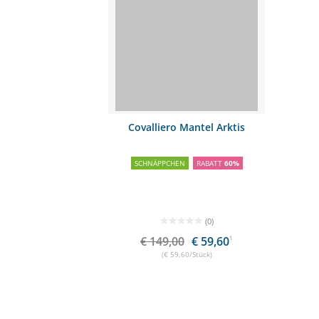
Covalliero Mantel Arktis
SCHNÄPPCHEN
RABATT
60%
(0)
€ 149,00
€ 59,60
1
(€ 59,60/Stück)