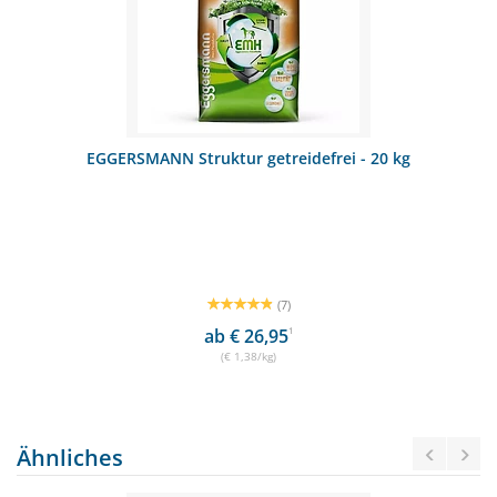
 kg
KERBL Profi-Hufmesser doppelt
SCHNÄPPCHEN
RABATT
5%
(0)
€ 16,99
€ 16,14
1
(€ 16,14/Stück)
Ähnliches