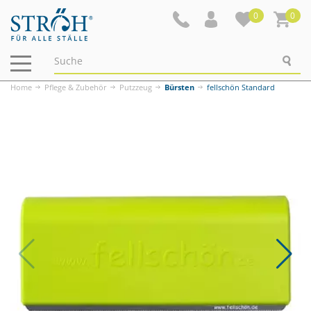
0
0
Navigation
ein-/ausblenden
Home
Pflege & Zubehör
Putzzeug
Bürsten
fellschön Standard