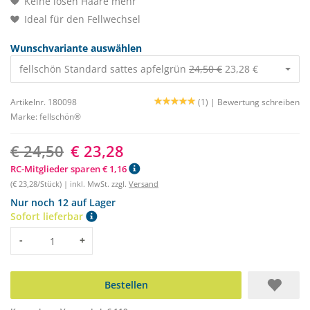
Keine losen Haare mehr
Ideal für den Fellwechsel
Wunschvariante auswählen
fellschön Standard sattes apfelgrün
24,50 €
23,28 €
Artikelnr. 180098
(1) |
Bewertung schreiben
Marke:
fellschön®
€ 24,50
€ 23,28
RC-Mitglieder sparen € 1,16
(€ 23,28/Stück) | inkl. MwSt. zzgl.
Versand
Nur noch 12 auf Lager
Sofort lieferbar
Menge
-
+
Bestellen