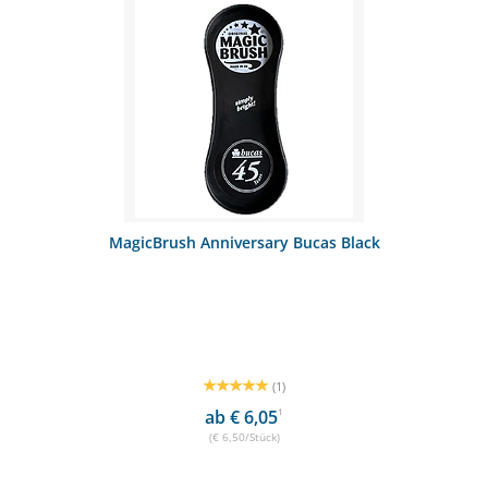
 Black
WAHL® Kopfbürste
(0)
ab € 11,40
1
(€ 11,85/Stück)