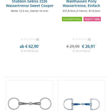
Stübben Gebiss 2226
Waldhausen Pony
Wassertrense Sweet Cooper
Wassertrense, Einfach
einfach gebrochen
gebrochen
Weite 12,5 cm, Stärke 16 mm
EST,R:5cm,S:14mm, B:10,5cm
SCHNÄPPCHEN
RABATT
10%
(0)
(0)
ab € 62,90
1
€ 29,90
€ 26,91
1
(€ 65,00/Stück)
(€ 26,91/Stück)