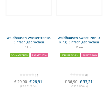
Waldhausen Wassertrense,
Waldhausen Sweet Iron D-
Einfach gebrochen
Ring, Einfach gebrochen
11 cm
11 cm
SCHNÄPPCHEN
RABATT
10%
SCHNÄPPCHEN
RABATT
10%
(0)
(0)
€ 29,90
€ 26,91
1
€ 36,90
€ 33,21
1
(€ 26,91/Stück)
(€ 33,21/Stück)