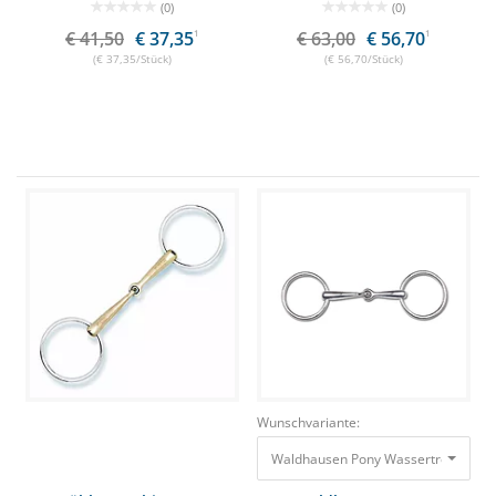
(0)
(0)
€ 41,50
€ 37,35
1
€ 63,00
€ 56,70
1
(€ 37,35/Stück)
(€ 56,70/Stück)
Wunschvariante:
Waldhausen Pony Wassertrense, Ei