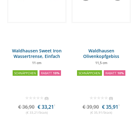
Waldhausen Sweet Iron
Waldhausen
Wassertrense, Einfach
Olivenkopfgebiss
gebrochen
anatomisch, Einfach
11 cm
11,5 cm
gebrochen
SCHNÄPPCHEN
RABATT
10%
SCHNÄPPCHEN
RABATT
10%
(0)
(0)
€ 36,90
€ 33,21
1
€ 39,90
€ 35,91
1
(€ 33,21/Stück)
(€ 35,91/Stück)