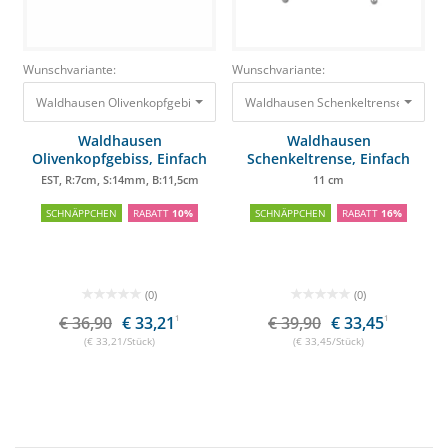
Wunschvariante:
Wunschvariante:
Waldhausen Olivenkopfgebiss, Einfach gebrochen EST, R:7cm, S:14mm, B
Waldhausen Schenkeltrense, Einfa
Waldhausen
Waldhausen
Olivenkopfgebiss, Einfach
Schenkeltrense, Einfach
gebrochen
gebrochen
EST, R:7cm, S:14mm, B:11,5cm
11 cm
SCHNÄPPCHEN
RABATT
10%
SCHNÄPPCHEN
RABATT
16%
(0)
(0)
€ 36,90
€ 33,21
1
€ 39,90
€ 33,45
1
(€ 33,21/Stück)
(€ 33,45/Stück)