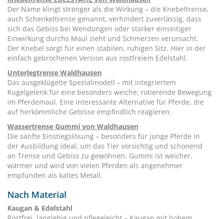
Der Name klingt strenger als die Wirkung – die Knebeltrense,
auch Schenkeltrense genannt, verhindert zuverlässig, dass
sich das Gebiss bei Wendungen oder starker einseitiger
Einwirkung durchs Maul zieht und Schmerzen verursacht.
Der Knebel sorgt für einen stabilen, ruhigen Sitz. Hier in der
einfach gebrochenen Version aus rostfreiem Edelstahl.
Unterlegtrense Waldhausen
Das ausgeklügelte Spezialmodell – mit integriertem
Kugelgelenk für eine besonders weiche, rotierende Bewegung
im Pferdemaul. Eine interessante Alternative für Pferde, die
auf herkömmliche Gebisse empfindlich reagieren.
Wassertrense Gummi von Waldhausen
Die sanfte Einstiegslösung – besonders für junge Pferde in
der Ausbildung ideal, um das Tier vorsichtig und schonend
an Trense und Gebiss zu gewöhnen. Gummi ist weicher,
wärmer und wird von vielen Pferden als angenehmer
empfunden als kaltes Metall.
Nach Material
Kaugan & Edelstahl
Rostfrei, langlebig und pflegeleicht – Kaugan mit hohem