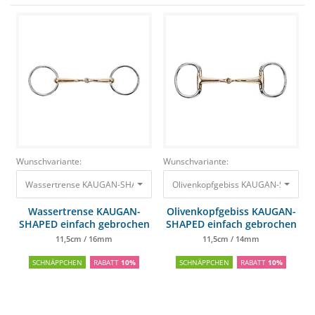
Wunschvariante:
Wunschvariante:
Wassertrense KAUGAN-SHAPED einfach gebrochen 11,5cm / 16mm
Olivenkopfgebiss KAUGAN-SHAPED 
41,50
Wassertrense KAUGAN-
Olivenkopfgebiss KAUGAN-
SHAPED einfach gebrochen
SHAPED einfach gebrochen
11,5cm / 16mm
11,5cm / 14mm
SCHNÄPPCHEN
RABATT
10%
SCHNÄPPCHEN
RABATT
10%