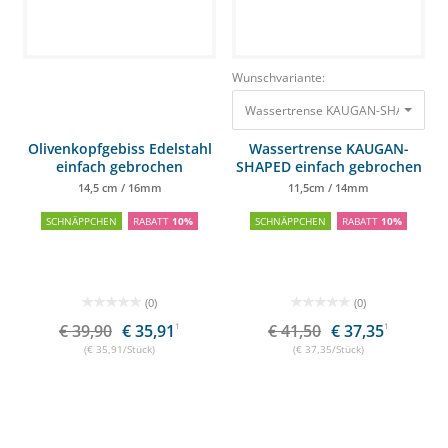
Wunschvariante:
Wassertrense KAUGAN-SHAPED ein
Olivenkopfgebiss Edelstahl
Wassertrense KAUGAN-
einfach gebrochen
SHAPED einfach gebrochen
14,5 cm / 16mm
11,5cm / 14mm
SCHNÄPPCHEN
RABATT
10%
SCHNÄPPCHEN
RABATT
10%
(0)
(0)
€ 39,90
€ 35,91
1
€ 41,50
€ 37,35
1
(€ 35,91/Stück)
(€ 37,35/Stück)