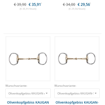
€ 39,90
€ 35,91
1
€ 34,00
€ 29,56
1
(€ 35,91/Stück)
(€ 29,56/Stück)
Wunschvariante:
Wunschvariante:
Olivenkopfgebiss KAUGAN einfach gebrochen 14,5 cm / 14mm
Olivenkopfgebiss KAUGAN-SHAPED 
65,00 €
55,
Olivenkopfgebiss KAUGAN
Olivenkopfgebiss KAUGAN-