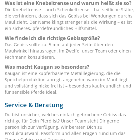
Was ist eine Knebeltrense und warum heißt sie so?
Die Knebeltrense – auch Schenkeltrense – hat seitliche Stäbe,
die verhindern, dass sich das Gebiss bei Wendungen durchs
Maul zieht. Der Name klingt strenger als die Wirkung – es ist
ein sicheres, pferdefreundliches Hilfsmittel.
Wie finde ich die richtige Gebissgröße?
Das Gebiss sollte ca. 5 mm auf jeder Seite über den
Maulwinkel hinausragen. Im Zweifel unser Team oder einen
Fachmann konsultieren.
Was macht Kaugan so besonders?
Kaugan ist eine kupferbasierte Metalllegierung, die die
Speichelproduktion anregt, angenehm warm im Maul liegt
und vollständig nickelfrei ist – besonders kaufreundlich und
für sensible Pferde ideal.
Service & Beratung
Du bist unsicher, welches einfach gebrochene Gebiss das
richtige für Dein Pferd ist?
Unser Team
steht Dir gerne
persönlich zur Verfügung. Wir beraten Dich zu
Produktauswahl, Passform und allen Fragen rund um das
Thema Gebisse und Trensen.