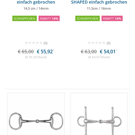
einfach gebrochen
SHAPED einfach gebrochen
14,5 cm / 14mm
11,5cm / 16mm
SCHNÄPPCHEN
RABATT
14%
SCHNÄPPCHEN
RABATT
14%
(0)
(0)
€ 65,00
€ 55,92
1
€ 63,00
€ 54,01
1
(€ 55,92/Stück)
(€ 54,01/Stück)