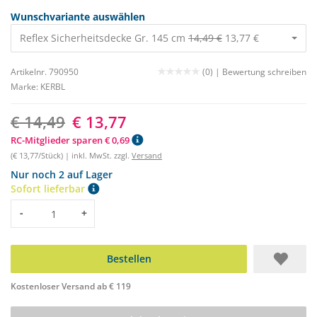
Wunschvariante auswählen
Reflex Sicherheitsdecke Gr. 145 cm
14,49 €
13,77 €
Artikelnr. 790950
(0) |
Bewertung schreiben
Marke:
KERBL
€ 14,49
€ 13,77
RC-Mitglieder sparen € 0,69
(€ 13,77/Stück) | inkl. MwSt. zzgl.
Versand
Nur noch 2 auf Lager
Sofort lieferbar
Menge
-
+
Bestellen
Kostenloser Versand ab € 119