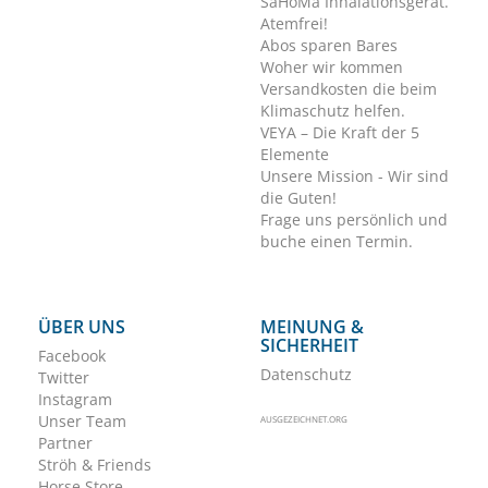
SaHoMa Inhalationsgerät.
Atemfrei!
Abos sparen Bares
Woher wir kommen
Versandkosten die beim
Klimaschutz helfen.
VEYA – Die Kraft der 5
Elemente
Unsere Mission - Wir sind
die Guten!
Frage uns persönlich und
buche einen Termin.
ÜBER UNS
MEINUNG &
SICHERHEIT
Facebook
Datenschutz
Twitter
Instagram
Unser Team
AUSGEZEICHNET.ORG
Partner
Ströh & Friends
Horse Store