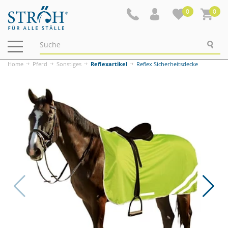
0
0
Navigation
ein-/ausblenden
Home
Pferd
Sonstiges
Reflexartikel
Reflex Sicherheitsdecke