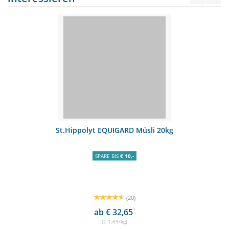
St.Hippolyt EQUIGARD Müsli 20kg
SPARE BIS
€ 10,-
(20)
ab € 32,65
1
(€ 1,69/kg)