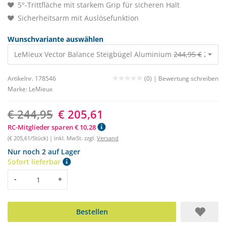
5°-Trittfläche mit starkem Grip für sicheren Halt
Sicherheitsarm mit Auslösefunktion
Wunschvariante auswählen
LeMieux Vector Balance Steigbügel Aluminium
244,95 €
205,61
Artikelnr. 178546
(0) |
Bewertung schreiben
Marke:
LeMieux
€ 244,95
€ 205,61
RC-Mitglieder sparen € 10,28
(€ 205,61/Stück) | inkl. MwSt. zzgl.
Versand
Nur noch 2 auf Lager
Sofort lieferbar
Menge
-
+
Bestellen