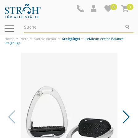
0
0
Navigation
ein-/ausblenden
Home
Pferd
Sattelzubehör
Steigbügel
LeMieux Vector Balance
Steigbügel