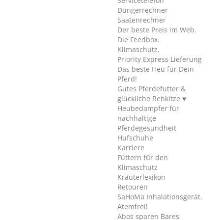
Servicetelefon
Düngerrechner
Saatenrechner
Der beste Preis im Web.
Die Feedbox.
Klimaschutz.
Priority Express Lieferung
Das beste Heu für Dein
Pferd!
Gutes Pferdefutter &
glückliche Rehkitze ♥
Heubedampfer für
nachhaltige
Pferdegesundheit
Hufschuhe
Karriere
Füttern für den
Klimaschutz
Kräuterlexikon
Retouren
SaHoMa Inhalationsgerät.
Atemfrei!
Abos sparen Bares