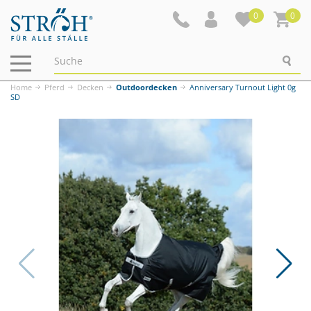
0
0
Navigation
ein-/ausblenden
Home
Pferd
Decken
Outdoordecken
Anniversary Turnout Light 0g
SD