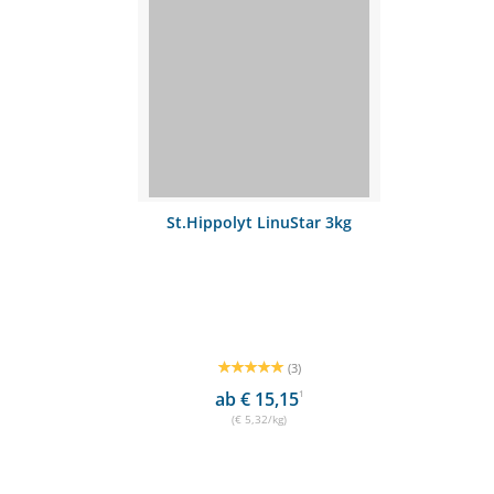
St.Hippolyt LinuStar 3kg
(3)
ab € 15,15
1
(€ 5,32/kg)