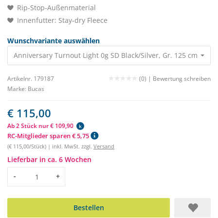
Rip-Stop-Außenmaterial
Innenfutter: Stay-dry Fleece
Wunschvariante auswählen
Anniversary Turnout Light 0g SD Black/Silver, Gr. 125 cm 115,0
Artikelnr. 179187
(0) |
Bewertung schreiben
Marke:
Bucas
€ 115,00
Ab 2 Stück nur € 109,90
k
RC-Mitglieder sparen € 5,75
(€ 115,00/Stück) | inkl. MwSt. zzgl.
Versand
Lieferbar in ca. 6 Wochen
Menge
-
+
Bestellen