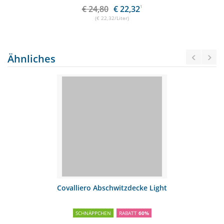
€ 24,80
€ 22,32
1
(€ 22,32/Liter)
Ähnliches
Covalliero Abschwitzdecke Light
SCHNÄPPCHEN
RABATT
60%