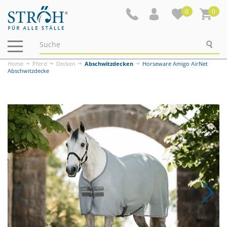
0
0
Navigation
ein-/ausblenden
Home
Pferd
Decken
Abschwitzdecken
Horseware Amigo AirNet
Abschwitzdecke