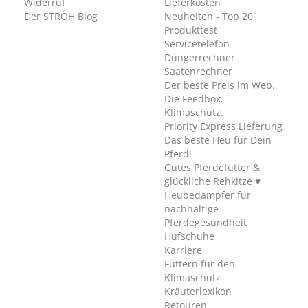
Widerruf
Lieferkosten
Der STRÖH Blog
Neuheiten - Top 20
Produkttest
Servicetelefon
Düngerrechner
Saatenrechner
Der beste Preis im Web.
Die Feedbox.
Klimaschutz.
Priority Express Lieferung
Das beste Heu für Dein
Pferd!
Gutes Pferdefutter &
glückliche Rehkitze ♥
Heubedampfer für
nachhaltige
Pferdegesundheit
Hufschuhe
Karriere
Füttern für den
Klimaschutz
Kräuterlexikon
Retouren