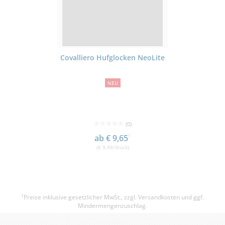
Covalliero Hufglocken NeoLite
NEU
(0)
ab € 9,65
1
(€ 9,98/Stück)
1
Preise inklusive gesetzlicher MwSt., zzgl.
Versandkosten
und ggf.
Mindermengenzuschlag.