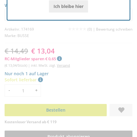
Wunschvariante auswählen
Ich bleibe hier
Hufglocken STURDY lime neon, Gr. M
14,49 €
13,04 €
Artikelnr. 174169
(0) |
Bewertung schreiben
Marke:
BUSSE
€ 14,49
€ 13,04
RC-Mitglieder sparen € 0,65
(€ 13,04/Stück) | inkl. MwSt. zzgl.
Versand
Nur noch 1 auf Lager
Sofort lieferbar
Menge
-
+
Bestellen
Kostenloser Versand ab € 119
Produkt abonnieren