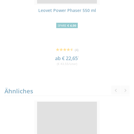
Leovet Power Phaser 550 ml
SPARE
€ 4,00
(4)
ab € 22,65
1
(€ 43,55/Liter)
Ähnliches