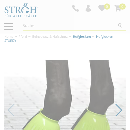
0
0
Navigation
ein-/ausblenden
Home
Pferd
Beinschutz & Hufschutz
Hufglocken
Hufglocken
STURDY