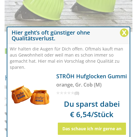
X
Hier geht’s oft günstiger ohne
Qualitätsverlust.
Wir halten die Augen für Dich offen. Oftmals kauft man
SCHNÄPPCHEN
RABATT
10%
aus Gewohnheit oder weil man es schon immer so
gemacht hat. Hier mal ein Vorschlag ohne Qualität zu
sparen.
STRÖH Hufglocken Gummi
Hufglocken STURDY
orange, Gr. Cob (M)
lime neon, Gr. M
(0)
Hufglocken sturdy aus robustem Spezial-PVC, dabei
Du sparst dabei
anschmiegsam und angenehm zu tragen.
€ 6,54/Stück
Robustes Spezial-PVC – stabil & flexibel
Weich & scheuerfrei für hohen Komfort
Das schaue ich mir gerne an
Doppel-Klettverschluss für sicheren Halt